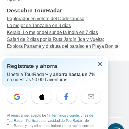
Descubre TourRadar
Explorador en velero del Dodecaneso
Lo mejor de Tanzania en 8 días
Kerala: Lo mejor del sur de la India en 7 días
Safari de 2 días por la Ruta Jardín (Ida y Vuelta)
Explora Panamá y disfruta del paraíso en Playa Bonita
Regístrate y ahorra
Únete a TourRadar+ y
ahorra hasta un 7%
en nuestras 50.000 aventuras.
Ayuda
Contacta con nosotros
España +34 933 938 984
Correo electrónico: support@tourradar.com
Selecciona el idioma
EN
DE
ES
FR
NL
Al registrarme, acepto los/la
Términos y condiciones de
Copyright © TourRadar. Todos los derechos reservados.
TourRadar
,
Política de privacidad de TourRadar
, de
Aviso legal
TourRadar, y doy mi consentimiento para recibir correos
Política de privacidad
Cookies