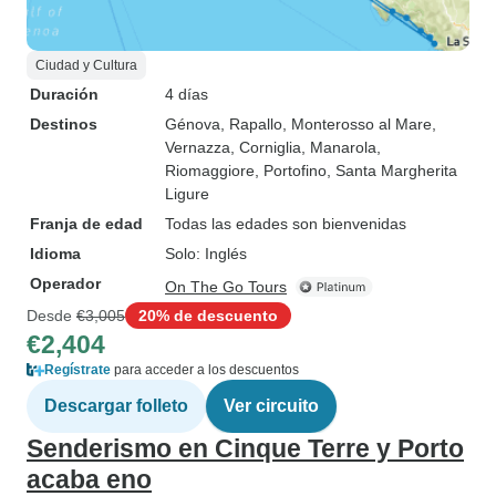
Ciudad y Cultura
Duración
4 días
Destinos
Génova
, Rapallo
, Monterosso al Mare
,
Vernazza
, Corniglia
, Manarola
,
Riomaggiore
, Portofino
, Santa Margherita
Ligure
Franja de edad
Todas las edades son bienvenidas
Idioma
Solo: Inglés
Operador
On The Go Tours
Desde
€3,005
20% de descuento
€2,404
Regístrate
para acceder a los descuentos
Descargar folleto
Ver circuito
Senderismo en Cinque Terre y Porto
acaba eno