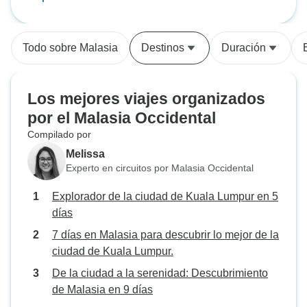
local muy servicial. Cuando he
del viaje fue la c
Lumpur en 5 días
mejor de la ciuda
tenido algún problema, se ha
variedad increíble
resuelto rápidamente.
deliciosos que ref
Todo sobre Malasia
Destinos
Duración
diversa cultura del país! 
general y la exper
también fueron m
Los mejores viajes organizados
Además de explor
por el Malasia Occidental
impresionantes a
Compilado por
Malasia, viajar c
increíble hizo que
Melissa
más memorable. 
Experto en circuitos por Malasia Occidental
equipo que te ap
Explorador de la ciudad de Kuala Lumpur en 5
compañeros de vi
días
como los de STM 
cada momento fuera
7 días en Malasia para descubrir lo mejor de la
buscas una experi
ciudad de Kuala Lumpur.
inolvidable y sin
De la ciudad a la serenidad: Descubrimiento
explorar nuevos 
de Malasia en 9 días
Tours es siempre