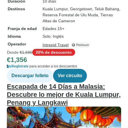
Duración
10 días
Destinos
Kuala Lumpur
, Georgetown
, Teluk Bahang
,
Reserva Forestal de Ulu Muda
, Tierras
Altas de Cameron
Franja de edad
Edades 15+
Idioma
Solo: Inglés
Operador
Intrepid Travel
Desde
€1,695
20% de descuento
€1,356
Regístrate
para acceder a los descuentos
Descargar folleto
Ver circuito
Escapada de 14 Días a Malasia:
Descubre lo mejor de Kuala Lumpur,
Penang y Langkawi