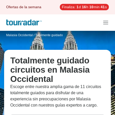
Ofertas de la semana
Finaliza:
1
d
16
h
10
min
40
s
Malasia Occidental
/
Totalmente guidado
Totalmente guidado
circuitos en Malasia
Occidental
Escoge entre nuestra amplia gama de 11 circuitos
totalmente guiados para disfrutar de una
experiencia sin preocupaciones por Malasia
Occidental con nuestros guías expertos a cargo.