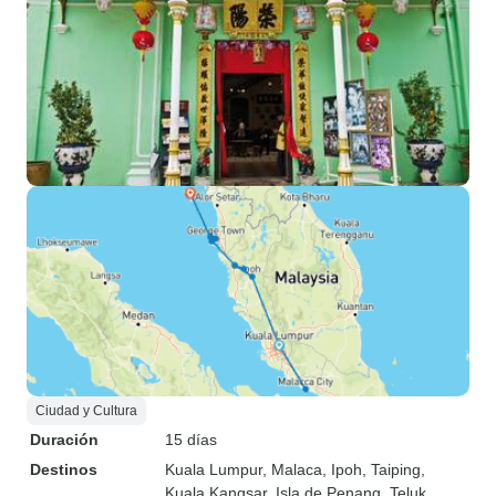
Ciudad y Cultura
Duración
15 días
Destinos
Kuala Lumpur
, Malaca
, Ipoh
, Taiping
,
Kuala Kangsar
, Isla de Penang
, Teluk