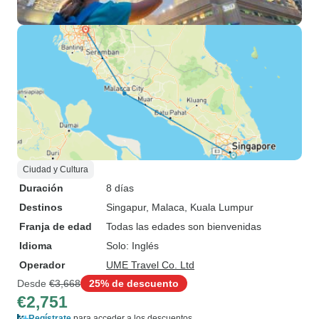
Ciudad y Cultura
Duración
8 días
Destinos
Singapur
, Malaca
, Kuala Lumpur
Franja de edad
Todas las edades son bienvenidas
Idioma
Solo: Inglés
Operador
UME Travel Co. Ltd
Desde
€3,668
25% de descuento
€2,751
Regístrate
para acceder a los descuentos