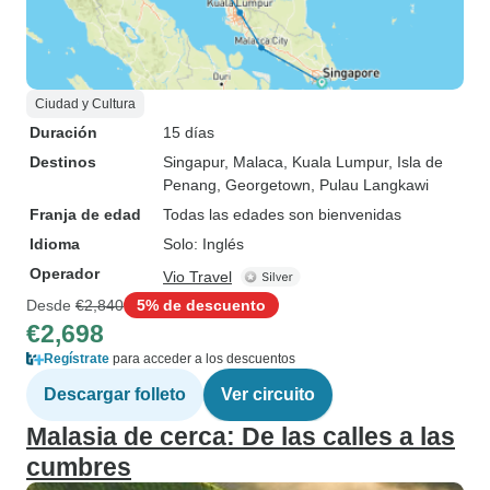
Ciudad y Cultura
Duración
15 días
Destinos
Singapur
, Malaca
, Kuala Lumpur
, Isla de
Penang
, Georgetown
, Pulau Langkawi
Franja de edad
Todas las edades son bienvenidas
Idioma
Solo: Inglés
Operador
Vio Travel
Desde
€2,840
5% de descuento
€2,698
Regístrate
para acceder a los descuentos
Descargar folleto
Ver circuito
Malasia de cerca: De las calles a las
cumbres