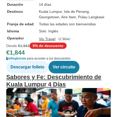
Duración
14 días
Destinos
Kuala Lumpur
, Isla de Penang
,
Georgetown
, Aire Itam
, Pulau Langkawi
Franja de edad
Todas las edades son bienvenidas
Idioma
Solo: Inglés
Operador
Vio Travel
Desde
€1,941
5% de descuento
€1,844
Regístrate
para acceder a los descuentos
Descargar folleto
Ver circuito
Sabores y Fe: Descubrimiento de
Kuala Lumpur 4 Días