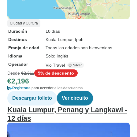
Ciudad y Cultura
Duración
10 días
Destinos
Kuala Lumpur
, Ipoh
Franja de edad
Todas las edades son bienvenidas
Idioma
Solo: Inglés
Operador
Vio Travel
Desde
€2,311
5% de descuento
€2,196
Regístrate
para acceder a los descuentos
Descargar folleto
Ver circuito
Kuala Lumpur, Penang y Langkawi -
12 días