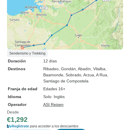
Senderismo y Trekking
Duración
12 días
Destinos
Ribadeo
, Gondán
, Abadín
, Vilalba
,
Baamonde
, Sobrado
, Arzua
, A Rua
,
Santiago de Compostela
Franja de edad
Edades 16+
Idioma
Solo: Inglés
Operador
ASI Reisen
Desde
€1,292
Regístrate
para acceder a los descuentos