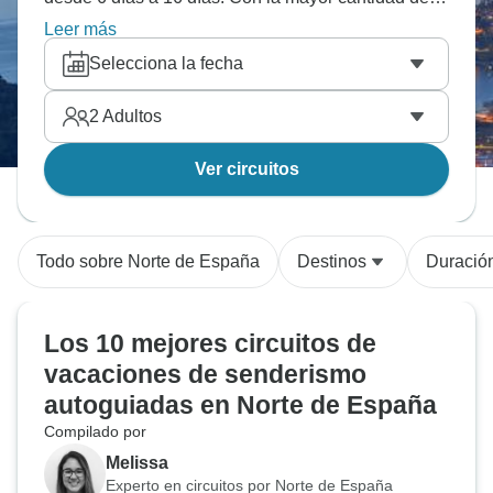
salidas en Agosto, esta es también la época más
Leer más
popular del año.
Selecciona la fecha
2
Adultos
Ver circuitos
Todo sobre Norte de España
Destinos
Duració
Los 10 mejores circuitos de
vacaciones de senderismo
autoguiadas en Norte de España
Compilado por
Melissa
Experto en circuitos por Norte de España