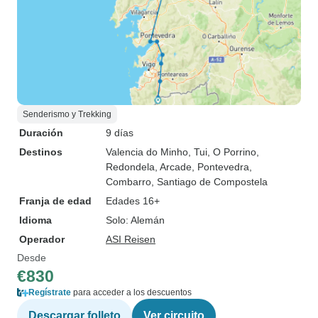
Senderismo y Trekking
Duración
9 días
Destinos
Valencia do Minho
, Tui
, O Porrino
,
Redondela
, Arcade
, Pontevedra
,
Combarro
, Santiago de Compostela
Franja de edad
Edades 16+
Idioma
Solo: Alemán
Operador
ASI Reisen
Desde
€830
Regístrate
para acceder a los descuentos
Descargar folleto
Ver circuito