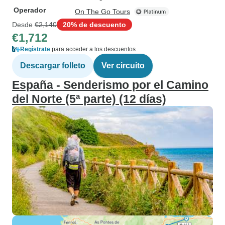
Operador
On The Go Tours
Desde
€2,140
20% de descuento
€1,712
Regístrate
para acceder a los descuentos
Descargar folleto
Ver circuito
España - Senderismo por el Camino
del Norte (5ª parte) (12 días)