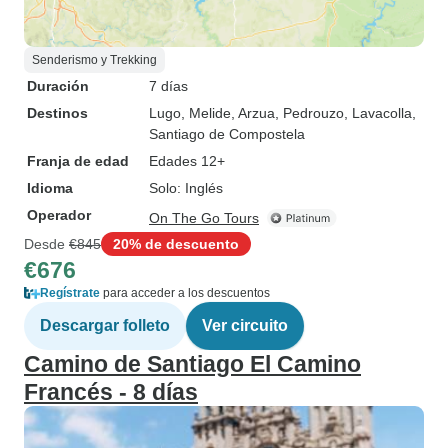
Senderismo y Trekking
Duración
7 días
Destinos
Lugo
, Melide
, Arzua
, Pedrouzo
, Lavacolla
,
Santiago de Compostela
Franja de edad
Edades 12+
Idioma
Solo: Inglés
Operador
On The Go Tours
Desde
€845
20% de descuento
€676
Regístrate
para acceder a los descuentos
Descargar folleto
Ver circuito
Camino de Santiago El Camino
Francés - 8 días