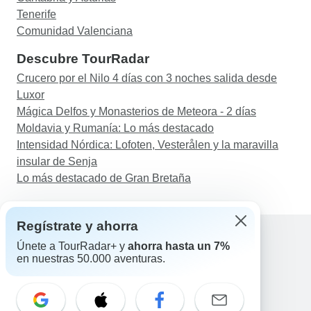
Tenerife
Comunidad Valenciana
Descubre TourRadar
Crucero por el Nilo 4 días con 3 noches salida desde
Luxor
Mágica Delfos y Monasterios de Meteora - 2 días
Moldavia y Rumanía: Lo más destacado
Intensidad Nórdica: Lofoten, Vesterålen y la maravilla
insular de Senja
Lo más destacado de Gran Bretaña
Regístrate y ahorra
Únete a TourRadar+ y
ahorra hasta un 7%
en nuestras 50.000 aventuras.
Ayuda
Contacta con nosotros
España +34 933 938 984
Correo electrónico: support@tourradar.com