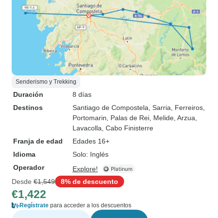
Senderismo y Trekking
Duración
8 días
Destinos
Santiago de Compostela
, Sarria
, Ferreiros
,
Portomarin
, Palas de Rei
, Melide
, Arzua
,
Lavacolla
, Cabo Finisterre
Franja de edad
Edades 16+
Idioma
Solo: Inglés
Operador
Explore!
Desde
€1,549
8% de descuento
€1,422
Regístrate
para acceder a los descuentos