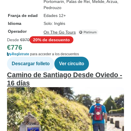
Portomarin
, Palas de Rei
, Melide
, Arzua
,
Pedrouzo
Franja de edad
Edades 12+
Idioma
Solo: Inglés
Operador
On The Go Tours
Desde
€970
20% de descuento
€776
Regístrate
para acceder a los descuentos
Descargar folleto
Ver circuito
Camino de Santiago Desde Oviedo -
16 días