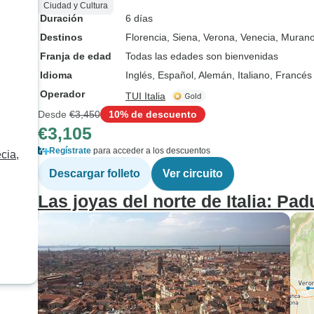
Ciudad y Cultura
Duración
6 días
Destinos
Florencia
, Siena
, Verona
, Venecia
, Muran
Franja de edad
Todas las edades son bienvenidas
Idioma
Inglés, Español, Alemán, Italiano, Francés
Operador
TUI Italia
Desde
€3,450
10% de descuento
€3,105
Regístrate
para acceder a los descuentos
cia,
Descargar folleto
Ver circuito
Las joyas del norte de Italia: Pa