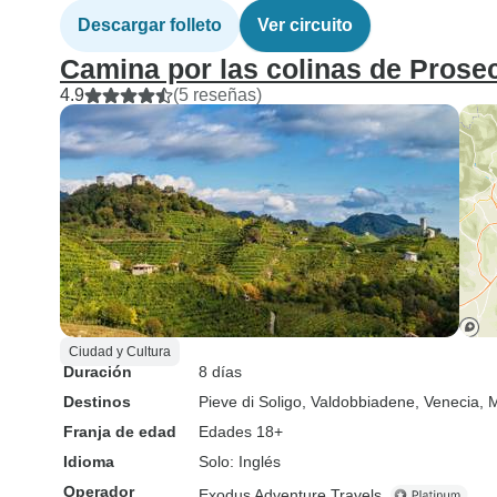
Descargar folleto
Ver circuito
Camina por las colinas de Prosec
4.9
(5 reseñas)
Ciudad y Cultura
Duración
8 días
Destinos
Pieve di Soligo
, Valdobbiadene
, Venecia
, 
Franja de edad
Edades 18+
Idioma
Solo: Inglés
Operador
Exodus Adventure Travels