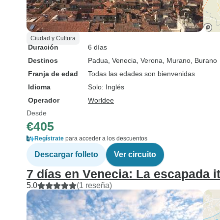
Ciudad y Cultura
Duración
6 días
Destinos
Padua
, Venecia
, Verona
, Murano
, Burano
Franja de edad
Todas las edades son bienvenidas
Idioma
Solo: Inglés
Operador
Worldee
Desde
€405
Regístrate
para acceder a los descuentos
Descargar folleto
Ver circuito
7 días en Venecia: La escapada it
5.0
(1 reseña)