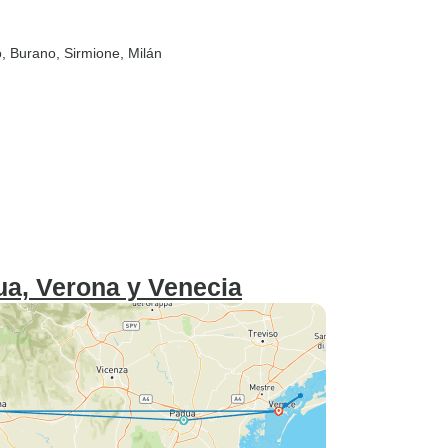
o
, Burano
, Sirmione
, Milán
dua, Verona y Venecia