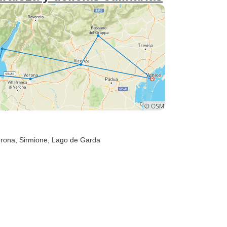
erona
, Sirmione
, Lago de Garda