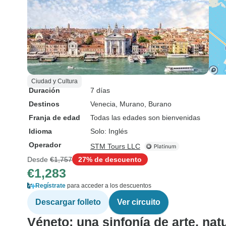
Ciudad y Cultura
Duración
7 días
Destinos
Venecia
, Murano
, Burano
Franja de edad
Todas las edades son bienvenidas
Idioma
Solo: Inglés
Operador
STM Tours LLC
Desde
€1,757
27% de descuento
€1,283
Regístrate
para acceder a los descuentos
Descargar folleto
Ver circuito
Véneto: una sinfonía de arte, natu