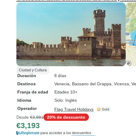
Ciudad y Cultura
Duración
8 días
Destinos
Venecia
, Bassano del Grappa
, Vicenza
, V
Franja de edad
Edades 10+
Idioma
Solo: Inglés
Operador
Flag Travel Holidays
Desde
€3,991
20% de descuento
€3,193
Regístrate
para acceder a los descuentos