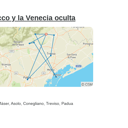
co y la Venecia oculta
Máser
, Asolo
, Conegliano
, Treviso
, Padua