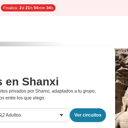
Finaliza:
2
d
21
h
54
min
33
s
s en Shanxi
uitos privados por Shanxi, adaptados a tu grupo,
os entre los que elegir.
2
Adultos
Ver circuitos