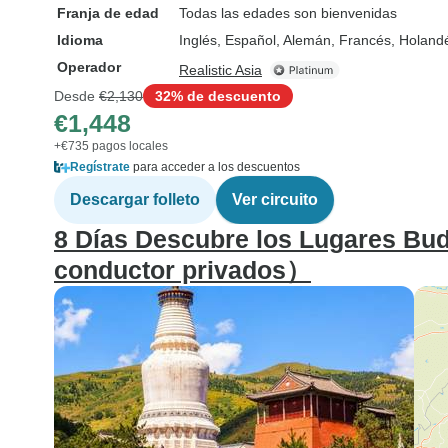
Franja de edad
Todas las edades son bienvenidas
Idioma
Inglés, Español, Alemán, Francés, Holand
Operador
Realistic Asia
Desde
€2,130
32% de descuento
€1,448
+€735 pagos locales
Regístrate
para acceder a los descuentos
Descargar folleto
Ver circuito
8 Días Descubre los Lugares Bud
conductor privados）