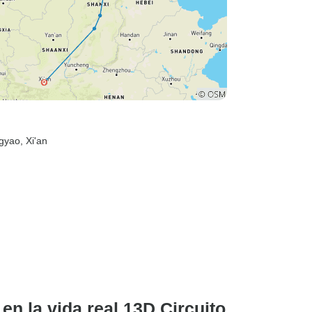
ngyao
, Xi'an
n la vida real 13D Circuito