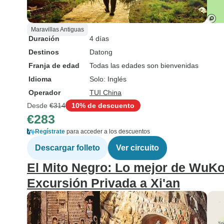
Maravillas Antiguas
Duración
4 días
Destinos
Datong
Franja de edad
Todas las edades son bienvenidas
Idioma
Solo: Inglés
Operador
TUI China
Desde
€314
10% de descuento
€283
Regístrate
para acceder a los descuentos
Descargar folleto
Ver circuito
El Mito Negro: Lo mejor de WuKon
Excursión Privada a Xi'an