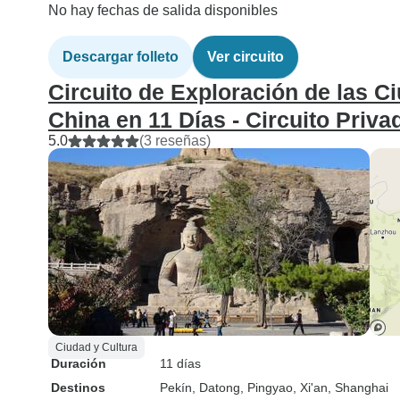
No hay fechas de salida disponibles
Descargar folleto
Ver circuito
Circuito de Exploración de las C
China en 11 Días - Circuito Priva
5.0
(3 reseñas)
Ciudad y Cultura
Duración
11 días
Destinos
Pekín
, Datong
, Pingyao
, Xi'an
, Shanghai