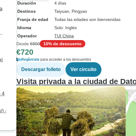
Duración
4 días
da
Destinos
Taiyuan
, Pingyao
Franja de edad
Todas las edades son bienvenidas
Idioma
Solo: Inglés
Operador
TUI China
Desde
€800
10% de descuento
€720
xi
Regístrate
para acceder a los descuentos
Descargar folleto
Ver circuito
Visita privada a la ciudad de Dat
- 4
) -