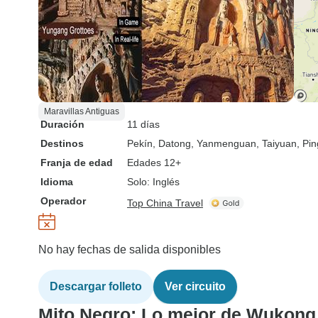
Maravillas Antiguas
Duración
11 días
Destinos
Pekín
, Datong
, Yanmenguan
, Taiyuan
, Pi
Franja de edad
Edades 12+
Idioma
Solo: Inglés
Operador
Top China Travel
No hay fechas de salida disponibles
Descargar folleto
Ver circuito
Mito Negro: Lo mejor de Wukong e