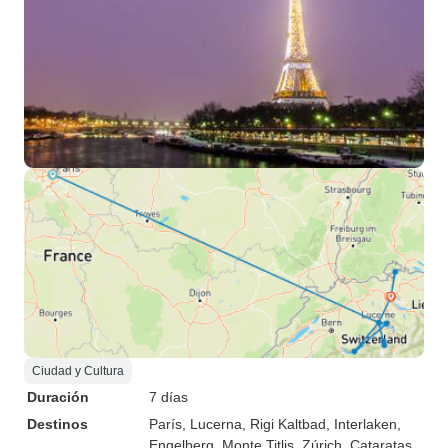
Ciudad y Cultura
Duración
7 días
Destinos
París
, Lucerna
, Rigi Kaltbad
, Interlaken
,
Engelberg
, Monte Titlis
, Zúrich
, Cataratas