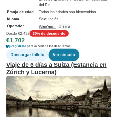
del Rin
Franja de edad
Todas las edades son bienvenidas
Idioma
Solo: Inglés
Operador
WiseYatra
Desde
€2,432
30% de descuento
€1,702
Regístrate
para acceder a los descuentos
Descargar folleto
Ver circuito
Viaje de 6 días a Suiza (Estancia en
Zúrich y Lucerna)