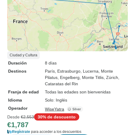
Ciudad y Cultura
Duración
8 días
Destinos
París
, Estrasburgo
, Lucerna
, Monte
Pilatus
, Engelberg
, Monte Titlis
, Zúrich
,
Cataratas del Rin
Franja de edad
Todas las edades son bienvenidas
Idioma
Solo: Inglés
Operador
WiseYatra
Desde
€2,553
30% de descuento
€1,787
Regístrate
para acceder a los descuentos