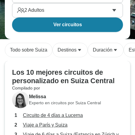
2
Adultos
Ver circuitos
Todo sobre Suiza
Destinos
Duración
Est
Los 10 mejores circuitos de
personalizado en Suiza Central
Compilado por
Melissa
Experto en circuitos por Suiza Central
Circuito de 4 días a Lucerna
Viaje a París y Suiza
Viaje de 6 días a Suiza (Estancia en Zúrich y