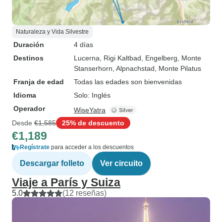
Naturaleza y Vida Silvestre
Duración
4 días
Destinos
Lucerna
, Rigi Kaltbad
, Engelberg
, Monte
Stanserhorn
, Alpnachstad
, Monte Pilatus
Franja de edad
Todas las edades son bienvenidas
Idioma
Solo: Inglés
Operador
WiseYatra
Desde
€1,585
25% de descuento
€1,189
Regístrate
para acceder a los descuentos
Descargar folleto
Ver circuito
Viaje a París y Suiza
5.0
(12 reseñas)