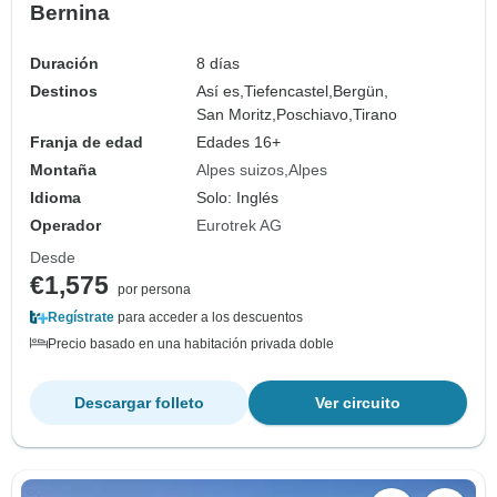
Bernina
Duración
8 días
Destinos
Así es,
Tiefencastel,
Bergün,
San Moritz,
Poschiavo,
Tirano
Franja de edad
Edades 16+
Montaña
Alpes suizos
Alpes
Idioma
Solo: Inglés
Operador
Eurotrek AG
Desde
€1,575
por persona
Regístrate
para acceder a los descuentos
Precio basado en una habitación privada doble
Descargar folleto
Ver circuito