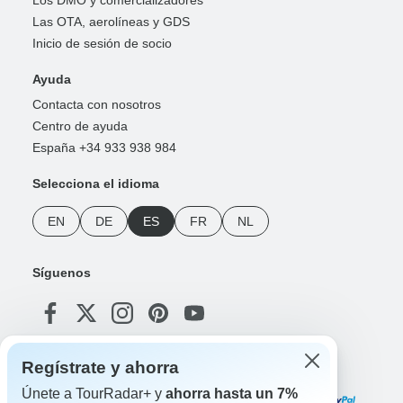
Las OTA, aerolíneas y GDS
Inicio de sesión de socio
Ayuda
Contacta con nosotros
Centro de ayuda
España +34 933 938 984
Selecciona el idioma
EN
DE
ES
FR
NL
Síguenos
Regístrate y ahorra
Formas de pago
Únete a TourRadar+ y
ahorra hasta un 7%