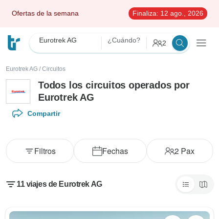
Ofertas de la semana
Finaliza:
12 ago., 2026
Eurotrek AG
¿Cuándo?
2
Eurotrek AG
/
Circuitos
Todos los circuitos operados por
Eurotrek AG
Compartir
Filtros
Fechas
2
Pax
11 viajes de Eurotrek AG