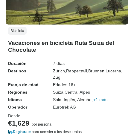
Bicicleta
Vacaciones en bicicleta Ruta Suiza del
Chocolate
Duración
7 días
Destinos
Zúrich,
Rapperswil,
Brunnen,
Lucerna,
Zug
Franja de edad
Edades 16+
Regiones
Suiza Central
Alpes
Idioma
Solo: Inglés, Alemán,
+1 más
Operador
Eurotrek AG
Desde
€1,629
por persona
Regístrate
para acceder a los descuentos