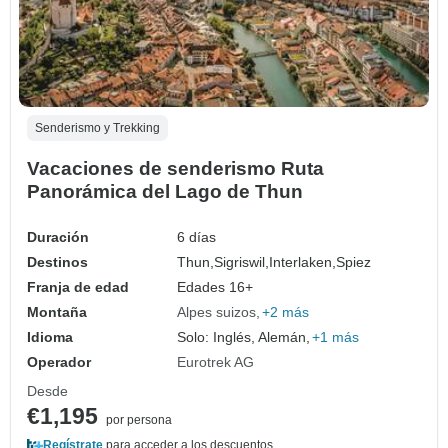
Senderismo y Trekking
Vacaciones de senderismo Ruta
Panorámica del Lago de Thun
Duración
6 días
Destinos
Thun,
Sigriswil,
Interlaken,
Spiez
Franja de edad
Edades 16+
Montaña
Alpes suizos
+2 más
Idioma
Solo: Inglés, Alemán,
+1 más
Operador
Eurotrek AG
Desde
€1,195
por persona
Regístrate
para acceder a los descuentos