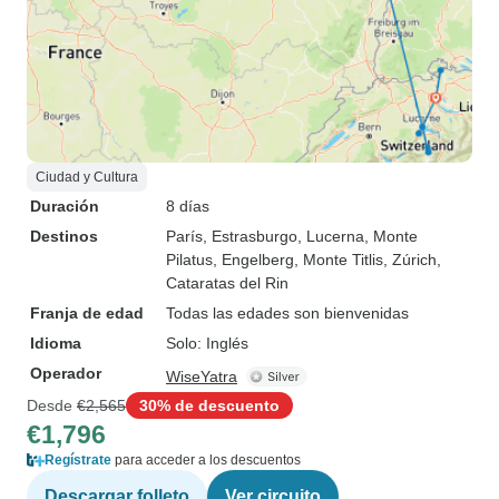
Ciudad y Cultura
Duración
8 días
Destinos
París
, Estrasburgo
, Lucerna
, Monte
Pilatus
, Engelberg
, Monte Titlis
, Zúrich
,
Cataratas del Rin
Franja de edad
Todas las edades son bienvenidas
Idioma
Solo: Inglés
Operador
WiseYatra
Desde
€2,565
30% de descuento
€1,796
Regístrate
para acceder a los descuentos
Descargar folleto
Ver circuito