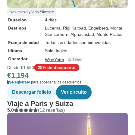
Naturaleza y Vida Silvestre
Duración
4 días
Destinos
Lucerna
, Rigi Kaltbad
, Engelberg
, Monte
Stanserhorn
, Alpnachstad
, Monte Pilatus
Franja de edad
Todas las edades son bienvenidas
Idioma
Solo: Inglés
Operador
WiseYatra
Desde
€1,593
25% de descuento
€1,194
Regístrate
para acceder a los descuentos
Descargar folleto
Ver circuito
Viaje a París y Suiza
5.0
(12 reseñas)