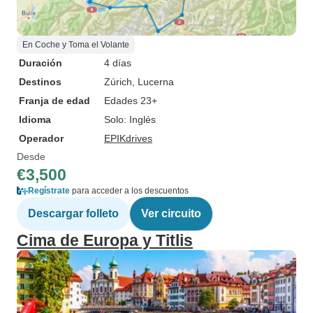
En Coche y Toma el Volante
Duración
4 días
Destinos
Zúrich
, Lucerna
Franja de edad
Edades 23+
Idioma
Solo: Inglés
Operador
EPIKdrives
Desde
€3,500
Regístrate
para acceder a los descuentos
Descargar folleto
Ver circuito
Cima de Europa y Titlis