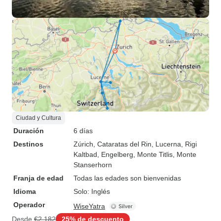
Ciudad y Cultura
Duración
6 días
Destinos
Zúrich
, Cataratas del Rin
, Lucerna
, Rigi
Kaltbad
, Engelberg
, Monte Titlis
, Monte
Stanserhorn
Franja de edad
Todas las edades son bienvenidas
Idioma
Solo: Inglés
Operador
WiseYatra
Desde
€2,182
25% de descuento