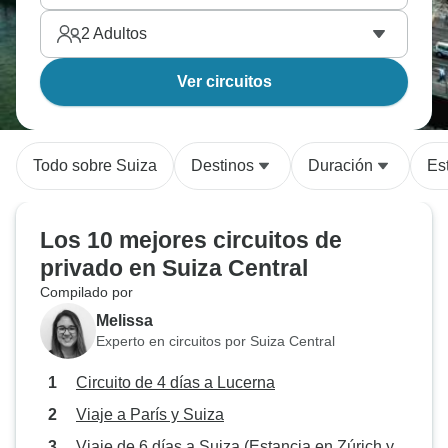
2
Adultos
Ver circuitos
Todo sobre Suiza
Destinos
Duración
Est
Los 10 mejores circuitos de
privado en Suiza Central
Compilado por
Melissa
Experto en circuitos por Suiza Central
Circuito de 4 días a Lucerna
Viaje a París y Suiza
Viaje de 6 días a Suiza (Estancia en Zúrich y