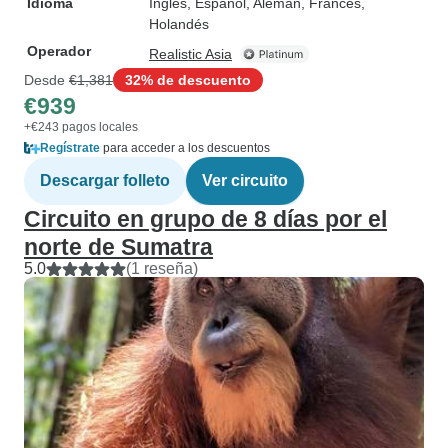
Idioma
Inglés, Español, Alemán, Francés,
Holandés
Operador
Realistic Asia
Desde
€1,381
32% de descuento
€939
+€243 pagos locales
Regístrate
para acceder a los descuentos
Descargar folleto
Ver circuito
Circuito en grupo de 8 días por el
norte de Sumatra
5.0
(1 reseña)