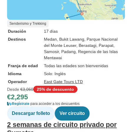
Senderismo y Trekking
Duración
17 días
Destinos
Medan
, Bukit Lawang
, Parque Nacional
del Monte Leuser
, Berastagi
, Parapat
,
Samosir
, Padang
, Regencia de las Islas
Mentawai
Franja de edad
Todas las edades son bienvenidas
Idioma
Solo: Inglés
Operador
East Gate Tours LTD
Desde
€3,060
25% de descuento
€2,295
Regístrate
para acceder a los descuentos
Descargar folleto
Ver circuito
2 semanas de circuito privado por