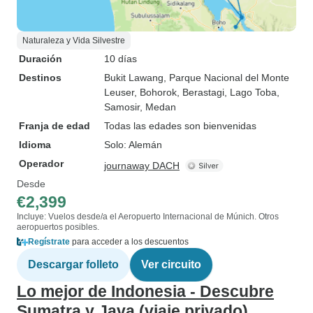
Naturaleza y Vida Silvestre
Duración
10 días
Destinos
Bukit Lawang
, Parque Nacional del Monte
Leuser
, Bohorok
, Berastagi
, Lago Toba
,
Samosir
, Medan
Franja de edad
Todas las edades son bienvenidas
Idioma
Solo: Alemán
Operador
journaway DACH
Desde
€2,399
Incluye: Vuelos desde/a el Aeropuerto Internacional de Múnich. Otros
aeropuertos posibles.
Regístrate
para acceder a los descuentos
Descargar folleto
Ver circuito
Lo mejor de Indonesia - Descubre
Sumatra y Java (viaje privado)