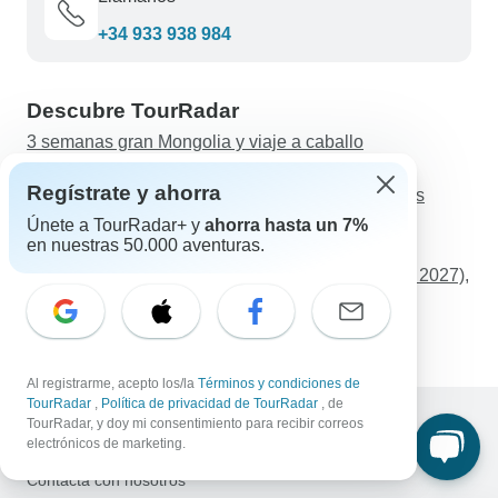
+34 933 938 984
Descubre TourRadar
3 semanas gran Mongolia y viaje a caballo
Prueba de aventura
Regístrate y ahorra
Excursión de Aventura de Verano de 7 días por las
Rocosas: De Vancouver a Calgary con Rocky
Únete a TourRadar+ y
ahorra hasta un 7%
en nuestras 50.000 aventuras.
Mountaineer
Descubrimiento de Europa (Plus (hasta marzo de 2027),
Verano, Salida desde Ámsterdam, Clásico)
grandes monumentos de Australia
Al registrarme, acepto los/la
Términos y condiciones de
TourRadar
,
Política de privacidad de TourRadar
, de
TourRadar, y doy mi consentimiento para recibir correos
electrónicos de marketing.
Ayuda
Contacta con nosotros