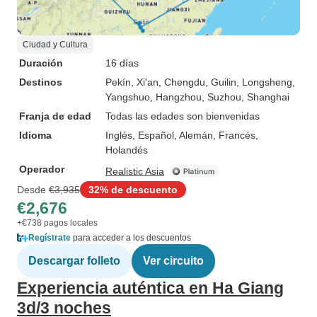
Ciudad y Cultura
Duración
16 días
Destinos
Pekín
, Xi'an
, Chengdu
, Guilin
, Longsheng
,
Yangshuo
, Hangzhou
, Suzhou
, Shanghai
Franja de edad
Todas las edades son bienvenidas
Idioma
Inglés, Español, Alemán, Francés,
Holandés
Operador
Realistic Asia
Desde
€3,935
32% de descuento
€2,676
+€738 pagos locales
Regístrate
para acceder a los descuentos
Descargar folleto
Ver circuito
Experiencia auténtica en Ha Giang
3d/3 noches