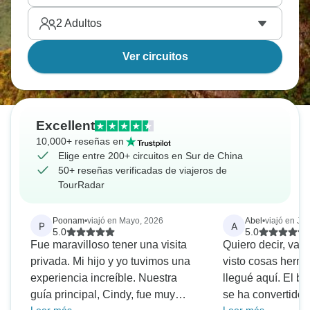
2
Adultos
Ver circuitos
Excellent
10,000+ reseñas en
Elige entre 200+ circuitos en Sur de China
50+ reseñas verificadas de viajeros de
TourRadar
Poonam
•
viajó en Mayo, 2026
Abel
•
viajó en Ju
P
A
5.0
5.0
Fue maravilloso tener una visita
Quiero decir, vay
privada. Mi hijo y yo tuvimos una
visto cosas herm
experiencia increíble. Nuestra
llegué aquí. El b
guía principal, Cindy, fue muy
se ha convertido 