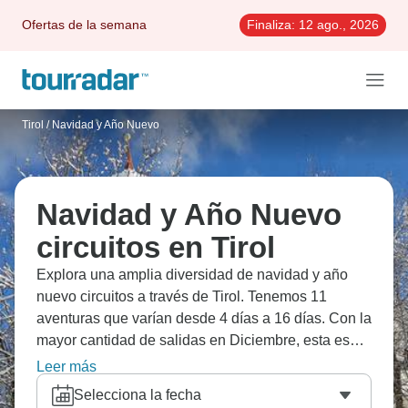
Ofertas de la semana
Finaliza:
12 ago., 2026
Tirol
/
Navidad y Año Nuevo
Navidad y Año Nuevo
circuitos en Tirol
Explora una amplia diversidad de navidad y año
nuevo circuitos a través de Tirol. Tenemos 11
aventuras que varían desde 4 días a 16 días. Con la
mayor cantidad de salidas en Diciembre, esta es
también la época más popular del año.
Leer más
Selecciona la fecha