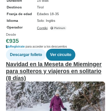
Duración
15 días
Destinos
Tirol
Franja de edad
Edades 18-35
Idioma
Solo: Inglés
Operador
Contiki
Desde
€935
Regístrate
para acceder a los descuentos
Descargar folleto
Ver circuito
Navidad en la Meseta de Mieminger
para solteros y viajeros en solitario
(8 días)