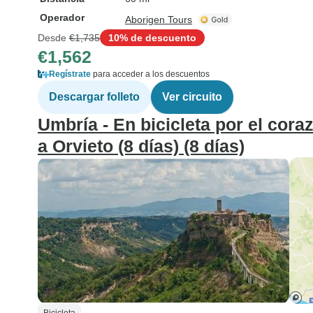
Operador
Aborigen Tours
Desde
€1,735
10% de descuento
€1,562
Regístrate
para acceder a los descuentos
Descargar folleto
Ver circuito
Umbría - En bicicleta por el coraz
a Orvieto (8 días) (8 días)