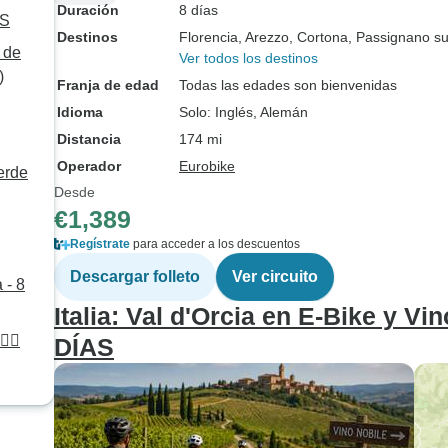
Duración
8 días
AS
Destinos
Florencia
, Arezzo
, Cortona
, Passignano s
 de
Ver todos los destinos
)
Franja de edad
Todas las edades son bienvenidas
Idioma
Solo: Inglés, Alemán
Distancia
174 mi
Operador
Eurobike
erde
Desde
€1,389
Regístrate
para acceder a los descuentos
Descargar folleto
Ver circuito
 - 8
Italia: Val d'Orcia en E-Bike y Vi
‍♂️
DÍAS