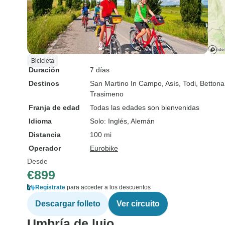
Bicicleta
Duración
7 días
Destinos
San Martino In Campo
, Asís
, Todi
, Bettona
Trasimeno
Franja de edad
Todas las edades son bienvenidas
Idioma
Solo: Inglés, Alemán
Distancia
100 mi
Operador
Eurobike
Desde
€899
Regístrate
para acceder a los descuentos
Descargar folleto
Ver circuito
Umbría de lujo