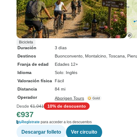
Bicicleta
Duración
3 días
Destinos
Buonconvento
, Montalcino
, Toscana
, Pien
Franja de edad
Edades 12+
Idioma
Solo: Inglés
Valoración física
Fácil
Distancia
84 mi
Operador
Aborigen Tours
Desde
€1,041
10% de descuento
€937
Regístrate
para acceder a los descuentos
Descargar folleto
Ver circuito