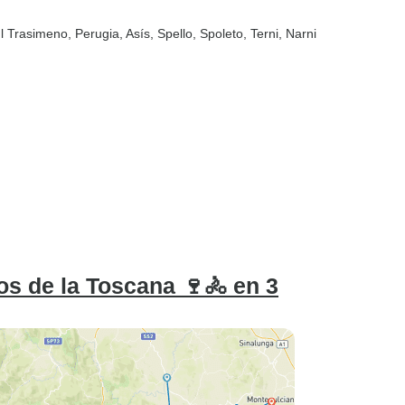
ul Trasimeno
, Perugia
, Asís
, Spello
, Spoleto
, Terni
, Narni
nos de la Toscana 🍷🚴 en 3