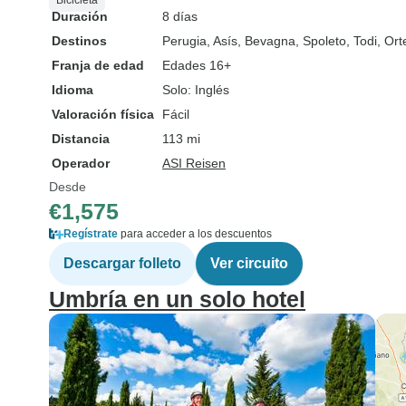
Bicicleta
Duración
8 días
Destinos
Perugia
, Asís
, Bevagna
, Spoleto
, Todi
, Ort
Franja de edad
Edades 16+
Idioma
Solo: Inglés
Valoración física
Fácil
Distancia
113 mi
Operador
ASI Reisen
Desde
€1,575
Regístrate
para acceder a los descuentos
Descargar folleto
Ver circuito
Umbría en un solo hotel