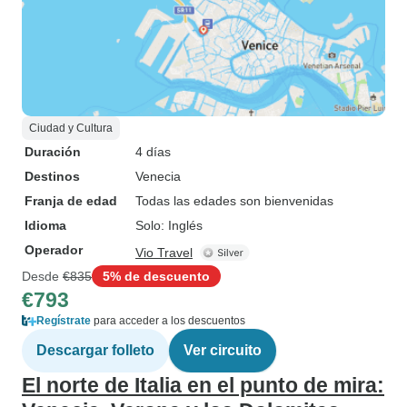
Ciudad y Cultura
Duración
4 días
Destinos
Venecia
Franja de edad
Todas las edades son bienvenidas
Idioma
Solo: Inglés
Operador
Vio Travel
Desde
€835
5% de descuento
€793
Regístrate
para acceder a los descuentos
Descargar folleto
Ver circuito
El norte de Italia en el punto de mira: