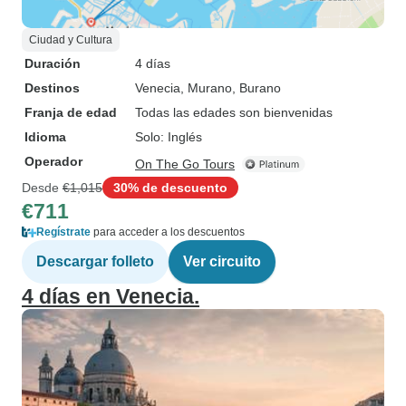
Ciudad y Cultura
Duración
4 días
Destinos
Venecia
, Murano
, Burano
Franja de edad
Todas las edades son bienvenidas
Idioma
Solo: Inglés
Operador
On The Go Tours
Desde
€1,015
30% de descuento
€711
Regístrate
para acceder a los descuentos
Descargar folleto
Ver circuito
4 días en Venecia.