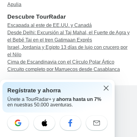
Apulia
Descubre TourRadar
Escapada al este de EE.UU. y Canadá
Desde Delhi: Excursión al Taj Mahal, el Fuerte de Agra y
el Bebé Taj en el tren Gatimaan Exprés
Israel, Jordania y Egipto 13 días de lujo con crucero por
el Nilo
Cima de Escandinavia con el Círculo Polar Ártico
Circuito completo por Marruecos desde Casablanca
Regístrate y ahorra
Únete a TourRadar+ y
ahorra hasta un 7%
en nuestras 50.000 aventuras.
Ayuda
Contacta con nosotros
España +34 933 938 984
Correo electrónico: support@tourradar.com
Selecciona el idioma