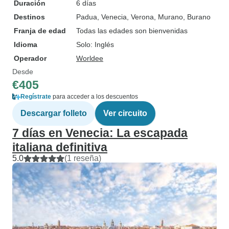
Duración
6 días
Destinos
Padua
, Venecia
, Verona
, Murano
, Burano
Franja de edad
Todas las edades son bienvenidas
Idioma
Solo: Inglés
Operador
Worldee
Desde
€405
Regístrate
para acceder a los descuentos
Descargar folleto
Ver circuito
7 días en Venecia: La escapada
italiana definitiva
5.0
(1 reseña)