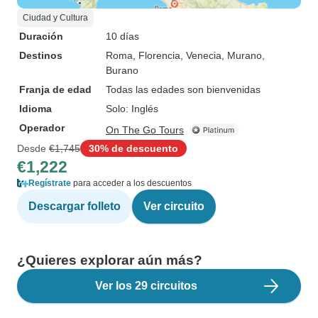
Ciudad y Cultura
Duración
10 días
Destinos
Roma
, Florencia
, Venecia
, Murano
,
Burano
Franja de edad
Todas las edades son bienvenidas
Idioma
Solo: Inglés
Operador
On The Go Tours
Desde
€1,745
30% de descuento
€1,222
Regístrate
para acceder a los descuentos
Descargar folleto
Ver circuito
¿Quieres explorar aún más?
Ver los 29 circuitos