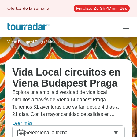
Ofertas de la semana
Finaliza:
2
d
3
h
47
min
15
s
Viena Budapest Praga
/
Vida Local
Vida Local circuitos en
Viena Budapest Praga
Explora una amplia diversidad de vida local
circuitos a través de Viena Budapest Praga.
Tenemos 31 aventuras que varían desde 4 días a
21 días. Con la mayor cantidad de salidas en
Octubre, esta es también la época más popular del
Leer más
año.
Selecciona la fecha