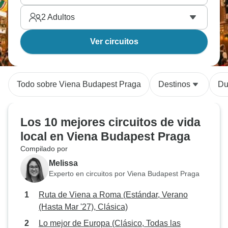
2
Adultos
Ver circuitos
Todo sobre Viena Budapest Praga
Destinos
Du
Los 10 mejores circuitos de vida
local en Viena Budapest Praga
Compilado por
Melissa
Experto en circuitos por Viena Budapest Praga
Ruta de Viena a Roma (Estándar, Verano
(Hasta Mar '27), Clásica)
Lo mejor de Europa (Clásico, Todas las