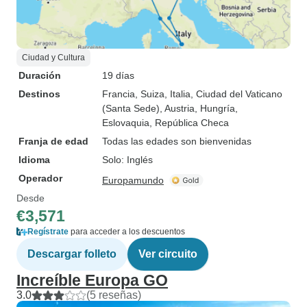
Ciudad y Cultura
Duración
19 días
Destinos
Francia
, Suiza
, Italia
, Ciudad del Vaticano
(Santa Sede)
, Austria
, Hungría
,
Eslovaquia
, República Checa
Franja de edad
Todas las edades son bienvenidas
Idioma
Solo: Inglés
Operador
Europamundo
Desde
€3,571
Regístrate
para acceder a los descuentos
Descargar folleto
Ver circuito
Increíble Europa GO
3.0
(5 reseñas)