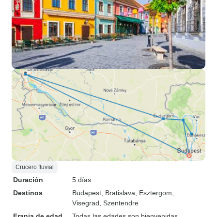
Crucero fluvial
Duración
5 días
Destinos
Budapest
, Bratislava
, Esztergom
,
Visegrad
, Szentendre
Franja de edad
Todas las edades son bienvenidas