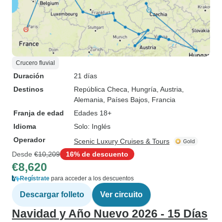
Crucero fluvial
Duración
21 días
Destinos
República Checa
, Hungría
, Austria
,
Alemania
, Países Bajos
, Francia
Franja de edad
Edades 18+
Idioma
Solo: Inglés
Operador
Scenic Luxury Cruises & Tours
Desde
€10,209
16% de descuento
€8,620
Regístrate
para acceder a los descuentos
Descargar folleto
Ver circuito
Navidad y Año Nuevo 2026 - 15 Días