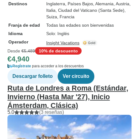
Destinos
Inglaterra
, Países Bajos
, Alemania
, Austria
,
Italia
, Ciudad del Vaticano (Santa Sede)
,
Suiza
, Francia
Franja de edad
Todas las edades son bienvenidas
Idioma
Solo: Inglés
Operador
Insight Vacations
Desde
€5,489
10% de descuento
€4,940
Regístrate
para acceder a los descuentos
Descargar folleto
Ver circuito
Ruta de Londres a Roma (Estándar,
Invierno (Hasta Mar '27), Inicio
Ámsterdam, Clásica)
5.0
(3 reseñas)