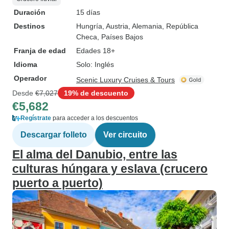
Duración
15 días
Destinos
Hungría
, Austria
, Alemania
, República
Checa
, Países Bajos
Franja de edad
Edades 18+
Idioma
Solo: Inglés
Operador
Scenic Luxury Cruises & Tours
Desde
€7,027
19% de descuento
€5,682
Regístrate
para acceder a los descuentos
Descargar folleto
Ver circuito
El alma del Danubio, entre las
culturas húngara y eslava (crucero
puerto a puerto)