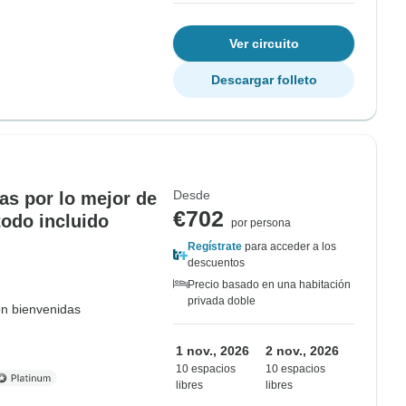
Ver circuito
Descargar folleto
Desde
as por lo mejor de
€702
 todo incluido
por persona
Regístrate
para acceder a los
descuentos
Precio basado en una habitación
privada doble
on bienvenidas
1 nov., 2026
2 nov., 2026
10 espacios
10 espacios
libres
libres