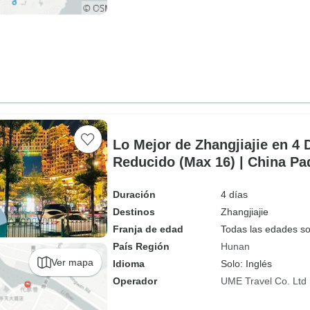
Lo Mejor de Zhangjiajie en 4
Reducido (Max 16) | China Pa
Duración
4 días
Destinos
Zhangjiajie
Franja de edad
Todas las edades s
País Región
Hunan
Ver mapa
Idioma
Solo: Inglés
Operador
UME Travel Co. Ltd