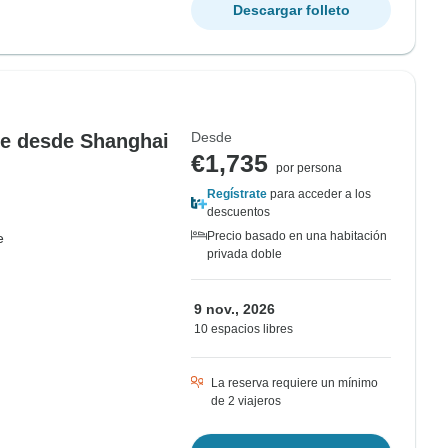
Descargar folleto
Desde
jie desde Shanghai
€1,735
por persona
Regístrate
para acceder a los
descuentos
Precio basado en una habitación
e
privada doble
9 nov., 2026
10 espacios libres
La reserva requiere un mínimo
de 2 viajeros