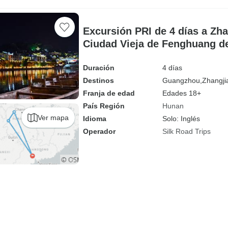
Excursión PRI de 4 días a Zhan
Ciudad Vieja de Fenghuang 
en tren bala
Duración
4 días
Destinos
Guangzhou,
Zhangjia
Franja de edad
Edades 18+
País Región
Hunan
Ver mapa
Idioma
Solo: Inglés
Operador
Silk Road Trips