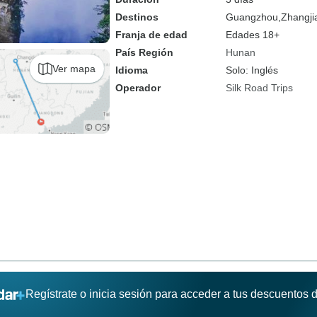
Destinos
Guangzhou,
Zhangjia
Franja de edad
Edades 18+
País Región
Hunan
Ver mapa
Idioma
Solo: Inglés
Operador
Silk Road Trips
Regístrate o inicia sesión para acceder a tus descuentos