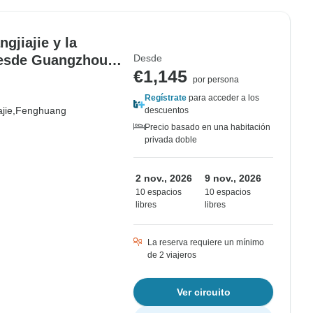
gjiajie y la
desde Guangzhou
Desde
€1,145
por persona
Regístrate
para acceder a los
jie,
Fenghuang
descuentos
Precio basado en una habitación
privada doble
2 nov., 2026
9 nov., 2026
10 espacios
10 espacios
libres
libres
La reserva requiere un mínimo
de 2 viajeros
Ver circuito