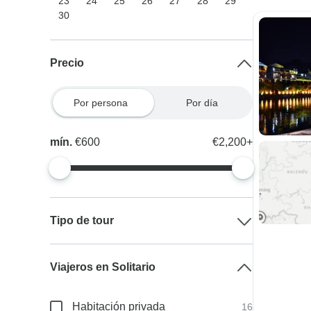
23
24
25
26
27
28
29
30
Precio
Por persona
Por día
mín.
€600
€2,200+
Tipo de tour
Viajeros en Solitario
Habitación privada
16