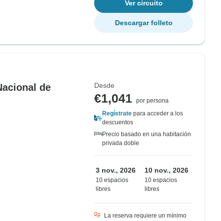
Ver circuito
Descargar folleto
Desde
Nacional de
€1,041
por persona
Regístrate
para acceder a los
descuentos
Precio basado en una habitación
privada doble
3 nov., 2026
10 nov., 2026
10 espacios
10 espacios
libres
libres
La reserva requiere un mínimo