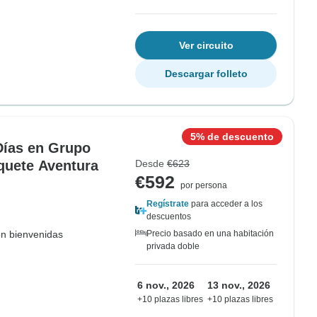
Ver circuito
Descargar folleto
5% de descuento
 Días en Grupo
quete Aventura
Desde
€623
€592
por persona
Regístrate
para acceder a los
descuentos
on bienvenidas
Precio basado en una habitación
privada doble
6 nov., 2026
13 nov., 2026
+10 plazas libres
+10 plazas libres