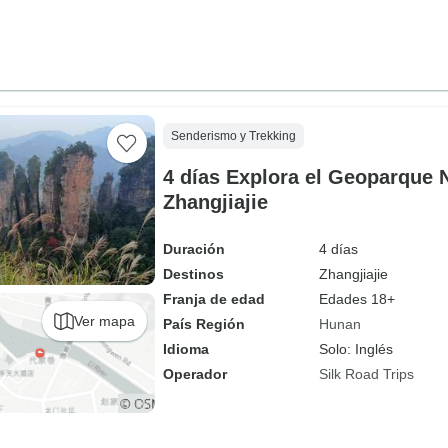
Senderismo y Trekking
4 días Explora el Geoparque 
Zhangjiajie
Duración
4 días
Destinos
Zhangjiajie
Franja de edad
Edades 18+
Ver mapa
País Región
Hunan
Idioma
Solo: Inglés
Operador
Silk Road Trips