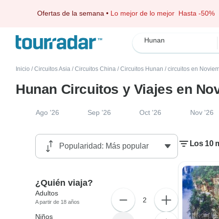
Ofertas de la semana
•
Lo mejor de lo mejor
Hasta -50%
Hunan
Inicio
/
Circuitos Asia
/
Circuitos China
/
Circuitos Hunan
/
circuitos en Novie
Hunan Circuitos y Viajes en No
Ago '26
Sep '26
Oct '26
Nov '26
Los 10 
¿Quién viaja?
Adultos
2
A partir de 18 años
Niños