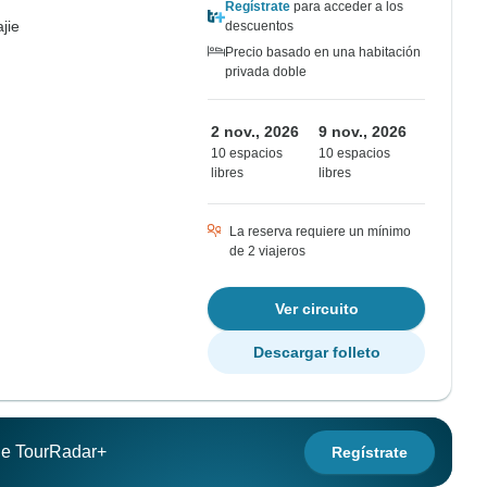
Regístrate
para acceder a los
jie
descuentos
Precio basado en una habitación
privada doble
2 nov., 2026
9 nov., 2026
10 espacios
10 espacios
libres
libres
La reserva requiere un mínimo
de 2 viajeros
Ver circuito
Descargar folleto
 de TourRadar+
Regístrate