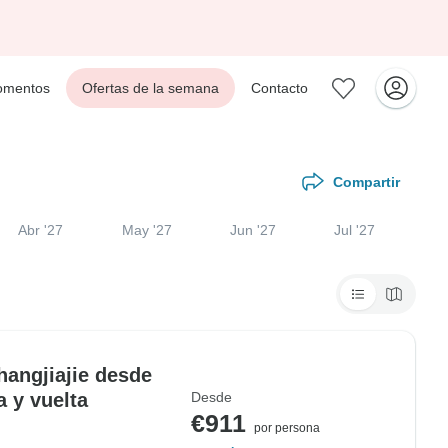
mentos
Ofertas de la semana
Contacto
Compartir
Abr '27
May '27
Jun '27
Jul '27
hangjiajie desde
 y vuelta
Desde
€911
por persona