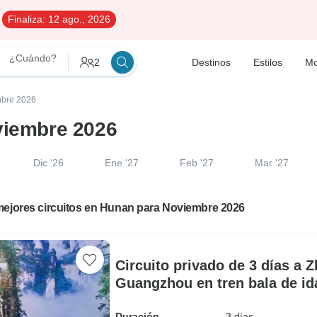
Finaliza:
12 ago., 2026
¿Cuándo?
2
Destinos
Estilos
Mo
mbre 2026
viembre 2026
Dic '26
Ene '27
Feb '27
Mar '27
mejores circuitos en Hunan para Noviembre 2026
Circuito privado de 3 días a Z
Guangzhou en tren bala de ida
Duración
3 días