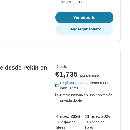
de 2 viajeros
Ver circuito
Descargar folleto
Desde
jie desde Pekín en
€1,735
por persona
Regístrate
para acceder a los
descuentos
Precio basado en una habitación
privada doble
4 nov., 2026
11 nov., 2026
10 espacios
10 espacios
libres
libres