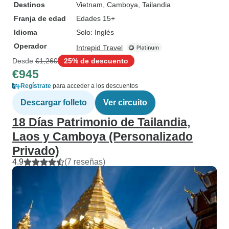
Destinos
Vietnam
, Camboya
, Tailandia
Franja de edad
Edades 15+
Idioma
Solo: Inglés
Operador
Intrepid Travel
Desde
€1,260
25% de descuento
€945
Regístrate
para acceder a los descuentos
Descargar folleto
Ver circuito
18 Días Patrimonio de Tailandia,
Laos y Camboya (Personalizado
Privado)
4.9
(7 reseñas)