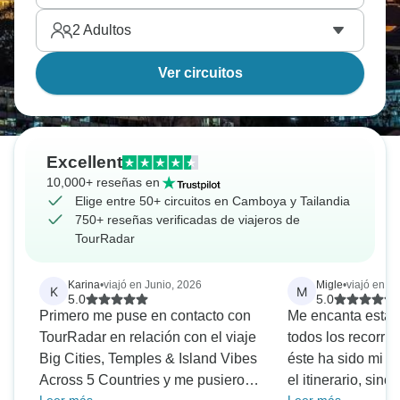
2
Adultos
Ver circuitos
Excellent
10,000+ reseñas en
Elige entre 50+ circuitos en Camboya y Tailandia
750+ reseñas verificadas de viajeros de
TourRadar
Karina
•
viajó en Junio, 2026
Migle
•
viajó en E
K
M
5.0
5.0
Primero me puse en contacto con
Me encanta esta 
TourRadar en relación con el viaje
todos los recorri
Big Cities, Temples & Island Vibes
éste ha sido mi fa
Across 5 Countries y me pusieron
el itinerario, sin