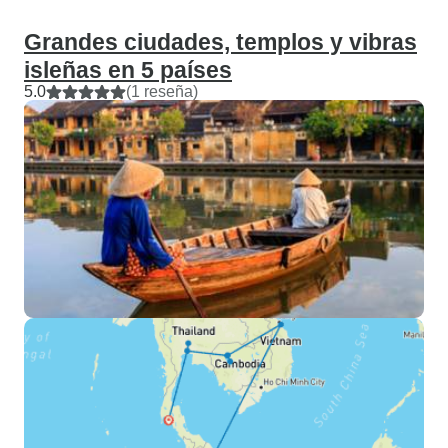
sin preocupaciones. ¡Gracias,
Ngoc, por ayudarnos a crear
Grandes ciudades, templos y vibras
recuerdos tan maravillosos!
isleñas en 5 países
5.0
(1 reseña)