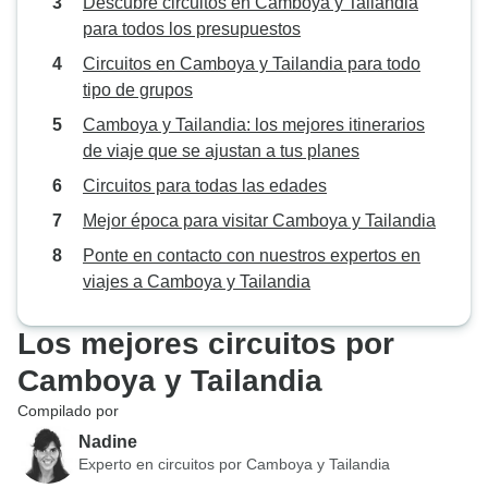
Descubre circuitos en Camboya y Tailandia
facilitaran información sobre sus
para todos los presupuestos
socios en cada país, lo que hizo
Circuitos en Camboya y Tailandia para todo
que todo el viaje fuera fluido y sin
tipo de grupos
estrés. Podemos decir con
seguridad que tuvimos una
Camboya y Tailandia: los mejores itinerarios
experiencia increíble. La
de viaje que se ajustan a tus planes
organización, la atención al
Circuitos para todas las edades
detalle y la planificación
Mejor época para visitar Camboya y Tailandia
minuciosa de Ngoc y el equipo de
Vio Travel hicieron que nuestro
Ponte en contacto con nuestros expertos en
viaje fuera realmente especial. Su
viajes a Camboya y Tailandia
excelente logística y atención al
cliente fueron la guinda de una
Los mejores circuitos por
aventura inolvidable.
Camboya y Tailandia
Recomendamos encarecidamente
Compilado por
Vio Travel a cualquiera que
busque una experiencia de viaje
Nadine
bien organizada, personalizada y
Experto en circuitos por Camboya y Tailandia