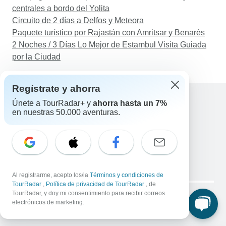
centrales a bordo del Yolita
Circuito de 2 días a Delfos y Meteora
Paquete turístico por Rajastán con Amritsar y Benarés
2 Noches / 3 Días Lo Mejor de Estambul Visita Guiada
por la Ciudad
Regístrate y ahorra
Únete a TourRadar+ y
ahorra hasta un 7%
en nuestras 50.000 aventuras.
Ayuda
Contacta con nosotros
España +34 933 938 984
Correo electrónico: support@tourradar.com
Selecciona el idioma
EN
DE
ES
FR
NL
Al registrarme, acepto los/la
Términos y condiciones de
TourRadar
,
Política de privacidad de TourRadar
, de
Copyright © TourRadar. Todos los derechos reservados.
TourRadar, y doy mi consentimiento para recibir correos
Aviso legal
Política de privacidad
Cookies
electrónicos de marketing.
Condiciones generales