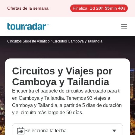
Ofertas de la semana
Finaliza:
1
d
20
h
55
min
38
s
Circuitos Sudeste Asiático
/
Circuitos Camboya y Tailandia
Circuitos y Viajes por
Camboya y Tailandia
Encuentra el paquete de circuitos adecuado para ti
en Camboya y Tailandia. Tenemos 93 viajes a
Camboya y Tailandia, a partir de 5 días de duración
y el circuito más largo de 50 días.
Selecciona la fecha