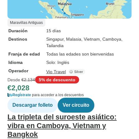
Maravillas Antiguas
Duración
15 días
Destinos
Singapur
, Malasia
, Vietnam
, Camboya
,
Tailandia
Franja de edad
Todas las edades son bienvenidas
Idioma
Solo: Inglés
Operador
Vio Travel
Desde
€2,134
5% de descuento
€2,028
Regístrate
para acceder a los descuentos
Descargar folleto
Ver circuito
La tripleta del suroeste asiático:
vibra en Camboya, Vietnam y
Bangkok