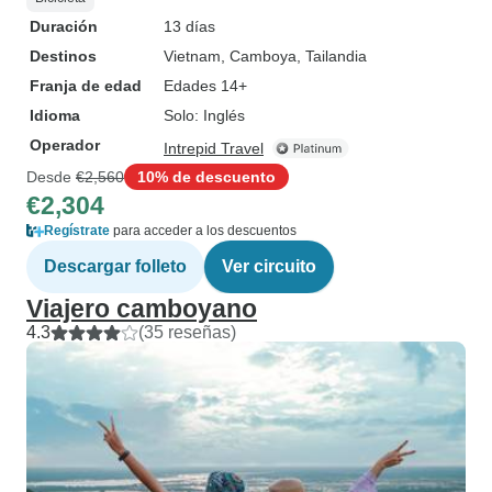
Duración
13 días
Destinos
Vietnam
, Camboya
, Tailandia
Franja de edad
Edades 14+
Idioma
Solo: Inglés
Operador
Intrepid Travel
Desde
€2,560
10% de descuento
€2,304
Regístrate
para acceder a los descuentos
Descargar folleto
Ver circuito
Viajero camboyano
4.3
(35 reseñas)