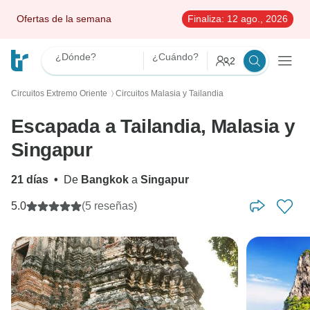
Ofertas de la semana
Finaliza:
12 ago., 2026
¿Dónde?
¿Cuándo?
2
Circuitos Extremo Oriente
Circuitos Malasia y Tailandia
〉
Escapada a Tailandia, Malasia y
Singapur
21 días
•
De
Bangkok
a
Singapur
5.0
(5 reseñas)