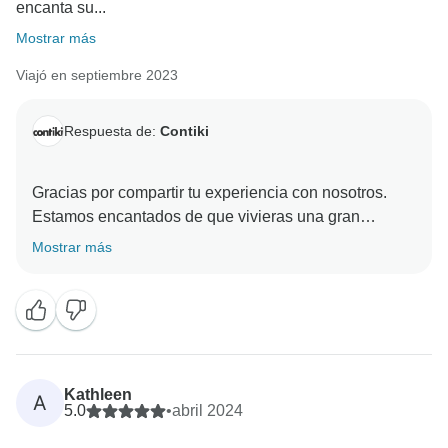
encanta su...
Mostrar más
Viajó en septiembre 2023
Respuesta de:
Contiki
Gracias por compartir tu experiencia con nosotros.
Estamos encantados de que vivieras una gran
aventura y de que tu Director de Turismo tuviera un
Mostrar más
impacto tan positivo en tu viaje. Agradecemos tu
confianza y estamos deseando volver a recibirte en
Kathleen
A
5.0
•
abril 2024