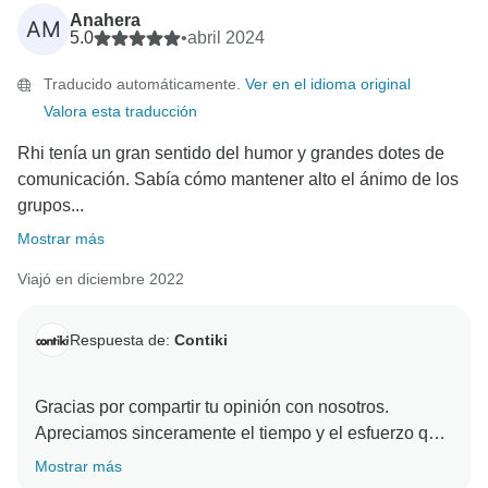
Anahera
AM
5.0
•
abril 2024
Traducido automáticamente.
Ver en el idioma original
Valora esta traducción
Rhi tenía un gran sentido del humor y grandes dotes de
comunicación. Sabía cómo mantener alto el ánimo de los
grupos...
Mostrar más
Viajó en diciembre 2022
Respuesta de:
Contiki
Gracias por compartir tu opinión con nosotros.
Apreciamos sinceramente el tiempo y el esfuerzo que
has dedicado a hacernos llegar tus comentarios
Mostrar más
basados en tu experiencia. Nuestro objetivo es