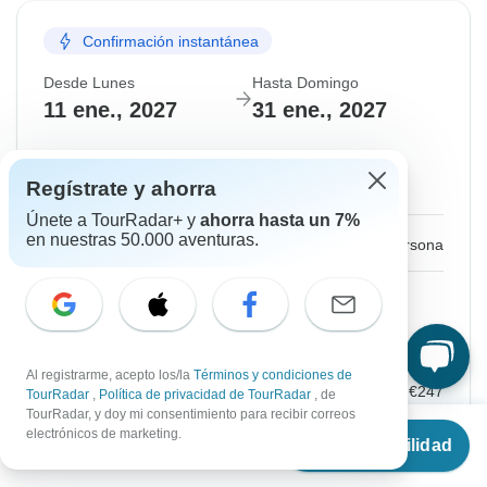
Confirmación instantánea
Desde Lunes
Hasta Domingo
11 ene., 2027
31 ene., 2027
Inglés
Poca disponibilidad
Regístrate y ahorra
Únete a TourRadar+ y
ahorra hasta un 7%
en nuestras 50.000 aventuras.
€3,175
Desde:
por persona
Regístrate
para acceder a los descuentos
Precio basado en una habitación privada
doble
Al registrarme, acepto los/la
Términos y condiciones de
Anticipo adicional
€247
TourRadar
,
Política de privacidad de TourRadar
, de
TourRadar, y doy mi consentimiento para recibir correos
Desde
€3,175
electrónicos de marketing.
Ver disponibilidad
€
2,858
por persona
Reserva la plaza durante 48h