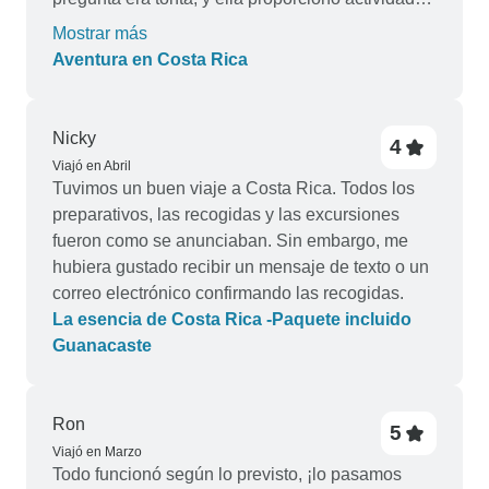
para todos. Ha sido super participativa y activa a
Mostrar más
la hora de hacer que todo el mundo se
Aventura en Costa Rica
involucrara con los lugareños, y eso ha hecho
que esta experiencia fuera aún mejor. Sin Gema,
esta experiencia habría sido un desastre y me
Nicky
4
siento muy honrada de haberla conocido y de
Viajó en Abril
haber pasado este tiempo con ella y con todas
Tuvimos un buen viaje a Costa Rica. Todos los
las demás chicas de la gira. A pesar de las locas
preparativos, las recogidas y las excursiones
quemaduras solares, de quedarme atrapada en
fueron como se anunciaban. Sin embargo, me
lo que sólo puede llamarse un monzón y de ser
hubiera gustado recibir un mensaje de texto o un
mordida viva, este viaje será para mí un recuerdo
correo electrónico confirmando las recogidas.
imborrable y cada una de las chicas será
La esencia de Costa Rica -Paquete incluido
recordada en el futuro.
Guanacaste
Ron
5
Viajó en Marzo
Todo funcionó según lo previsto, ¡lo pasamos