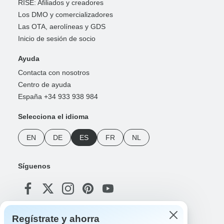
RISE: Afiliados y creadores
Los DMO y comercializadores
Las OTA, aerolíneas y GDS
Inicio de sesión de socio
Ayuda
Contacta con nosotros
Centro de ayuda
España +34 933 938 984
Selecciona el idioma
EN
DE
ES
FR
NL
Síguenos
Regístrate y ahorra
Formas de pago