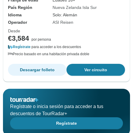
Franja de edad
Edades 16+
País Región
Nueva Zelanda Isla Sur
Idioma
Solo: Alemán
Operador
ASI Reisen
Desde
€3,584
por persona
Regístrate
para acceder a los descuentos
Precio basado en una habitación privada doble
Descargar folleto
Ver circuito
Regístrate o inicia sesión para acceder a tus
descuentos de TourRadar+
Regístrate