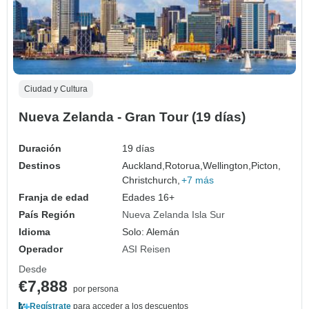
Ciudad y Cultura
Nueva Zelanda - Gran Tour (19 días)
Duración
19 días
Destinos
Auckland,
Rotorua,
Wellington,
Picton,
Christchurch,
+7 más
Franja de edad
Edades 16+
País Región
Nueva Zelanda Isla Sur
Idioma
Solo: Alemán
Operador
ASI Reisen
Desde
€7,888
por persona
Regístrate
para acceder a los descuentos