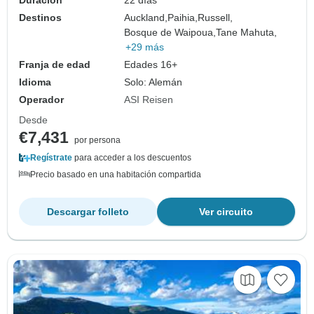
Duración
22 días
Destinos
Auckland,
Paihia,
Russell,
Bosque de Waipoua,
Tane Mahuta,
+29 más
Franja de edad
Edades 16+
Idioma
Solo: Alemán
Operador
ASI Reisen
Desde
€7,431
por persona
Regístrate
para acceder a los descuentos
Precio basado en una habitación compartida
Descargar folleto
Ver circuito