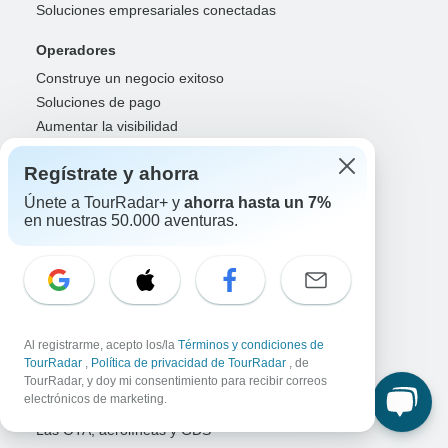
Soluciones empresariales conectadas
Operadores
Construye un negocio exitoso
Soluciones de pago
Aumentar la visibilidad
Maximizar las reservas directas
Regístrate y ahorra
Inicio de sesión de operador
Únete a TourRadar+ y
ahorra hasta un 7%
Guías
en nuestras 50.000 aventuras.
Guía del año
Registrarse como guía
Inicio de sesión de guía
Socios
Al registrarme, acepto los/la
Términos y condiciones de
Agentes y asesores de viajes
TourRadar
,
Política de privacidad de TourRadar
, de
TourRadar, y doy mi consentimiento para recibir correos
RISE: Afiliados y creadores
electrónicos de marketing.
Los DMO y comercializadores
Las OTA, aerolíneas y GDS