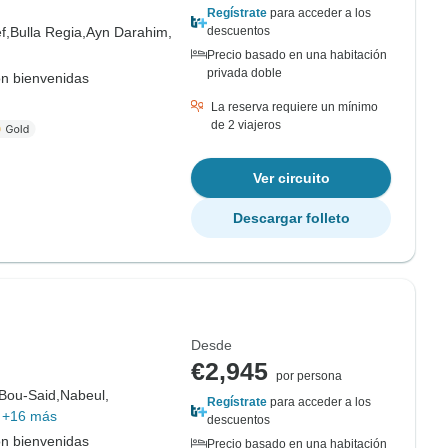
Regístrate
para acceder a los
f,
Bulla Regia,
Ayn Darahim,
descuentos
Precio basado en una habitación
privada doble
on bienvenidas
La reserva requiere un mínimo
de 2 viajeros
Ver circuito
Descargar folleto
Desde
€2,945
por persona
-Bou-Said,
Nabeul,
Regístrate
para acceder a los
+16 más
descuentos
on bienvenidas
Precio basado en una habitación