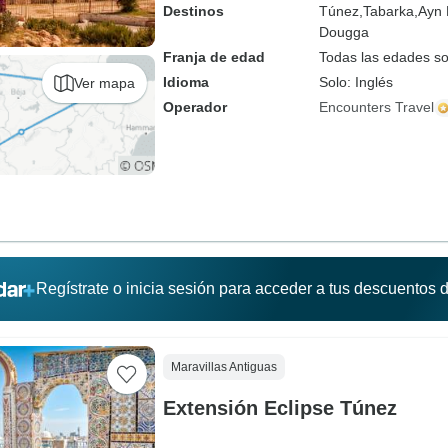
Destinos
Túnez,
Tabarka,
Ayn 
Dougga
Franja de edad
Todas las edades s
Idioma
Solo: Inglés
Ver mapa
Operador
Encounters Travel
Regístrate o inicia sesión para acceder a tus descuentos
Maravillas Antiguas
Extensión Eclipse Túnez