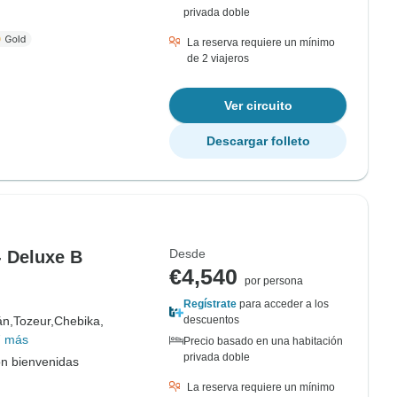
privada doble
La reserva requiere un mínimo
de 2 viajeros
Ver circuito
Descargar folleto
Desde
- Deluxe B
€4,540
por persona
Regístrate
para acceder a los
án,
Tozeur,
Chebika,
descuentos
7 más
Precio basado en una habitación
privada doble
on bienvenidas
La reserva requiere un mínimo