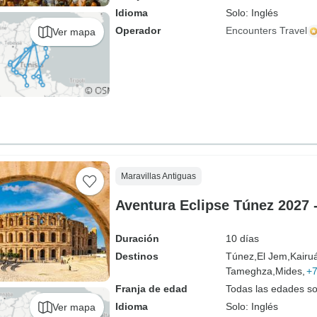
Idioma
Solo: Inglés
Operador
Encounters Travel
Ver mapa
Maravillas Antiguas
Aventura Eclipse Túnez 2027 
Duración
10 días
Destinos
Túnez,
El Jem,
Kairu
Tameghza,
Mides,
+
Franja de edad
Todas las edades s
Idioma
Solo: Inglés
Ver mapa