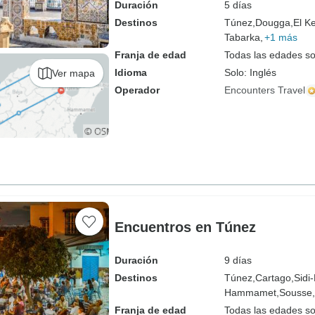
Duración
5 días
Destinos
Túnez,
Dougga,
El Ke
Tabarka,
+1 más
Franja de edad
Todas las edades s
Idioma
Solo: Inglés
Ver mapa
Operador
Encounters Travel
Encuentros en Túnez
Duración
9 días
Destinos
Túnez,
Cartago,
Sidi
Hammamet,
Sousse,
Franja de edad
Todas las edades s