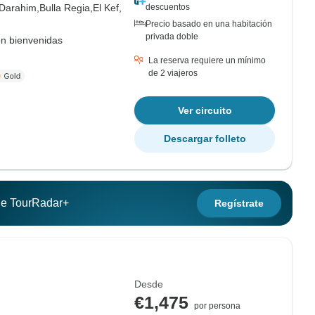
Darahim,
Bulla Regia,
El Kef,
descuentos
Precio basado en una habitación
privada doble
on bienvenidas
La reserva requiere un mínimo
de 2 viajeros
Ver circuito
Descargar folleto
 de TourRadar+
Regístrate
Desde
€1,475
por persona