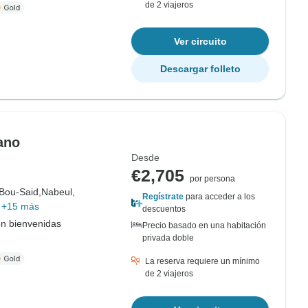
de 2 viajeros
Ver circuito
Descargar folleto
ano
Desde
€2,705
por persona
-Bou-Said,
Nabeul,
Regístrate
para acceder a los
+15 más
descuentos
on bienvenidas
Precio basado en una habitación
privada doble
La reserva requiere un mínimo
de 2 viajeros