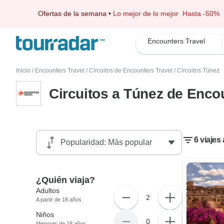
Ofertas de la semana
•
Lo mejor de lo mejor
Hasta -50%
Encounters Travel
Inicio
/
Encounters Travel
/
Circuitos de Encounters Travel
/
Circuitos Túnez
Circuitos a Túnez de Enco
6 viajes
¿Quién viaja?
Adultos
2
A partir de 18 años
Niños
0
Menores de 18 años