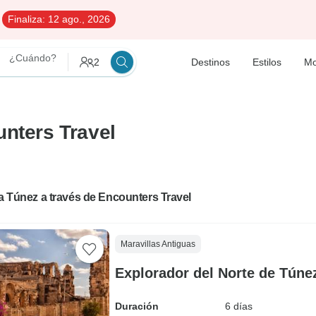
Finaliza:
12 ago., 2026
¿Cuándo?
2
Destinos
Estilos
Mo
unters Travel
 a Túnez a través de Encounters Travel
Maravillas Antiguas
Explorador del Norte de Túne
Duración
6 días