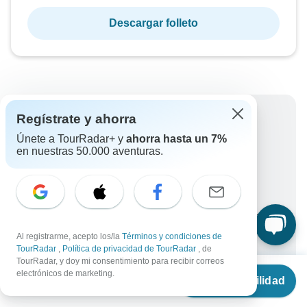
Descargar folleto
¿Por qué reservar con TourRadar?
Regístrate y ahorra
Únete a TourRadar+ y
ahorra hasta un 7%
Opciones de pago flexibles
en nuestras 50.000 aventuras.
Operadores confiables y verificados
Valorado como excelente en
Garantía del mejor precio
Disfruta de descuentos exclusivos para socios
de TourRadar+
Al registrarme, acepto los/la
Términos y condiciones de
Más beneficios
TourRadar
,
Política de privacidad de TourRadar
, de
TourRadar, y doy mi consentimiento para recibir correos
Para proteger tu pago y garantizar que tu reserva se
Desde
€3,825
electrónicos de marketing.
procese en Austria, nunca realices transferencias o
Ver disponibilidad
€
3,366
por persona
comunicaciones fuera del sitio web o la aplicación de