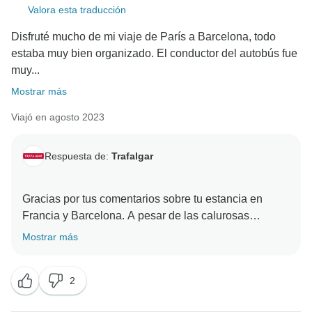
Valora esta traducción
Disfruté mucho de mi viaje de París a Barcelona, todo
estaba muy bien organizado. El conductor del autobús fue
muy...
Mostrar más
Viajó en agosto 2023
Respuesta de:
Trafalgar
Gracias por tus comentarios sobre tu estancia en
Francia y Barcelona. A pesar de las calurosas
condiciones meteorológicas, nos complace leer que
Mostrar más
tu conductor te proporcionó una experiencia
excepcional. Reconocemos que tener un conductor
2
fiable y creíble puede mejorar sin duda la calidad
general de cualquier viaje, garantizando un viaje