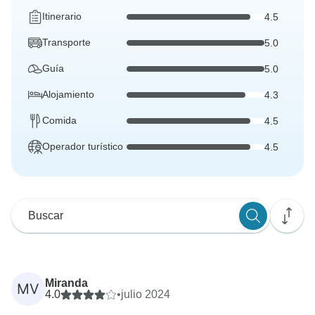
Itinerario
4.5
Transporte
5.0
Guía
5.0
Alojamiento
4.3
Comida
4.5
Operador turístico
4.5
Miranda
MV
4.0
•
julio 2024