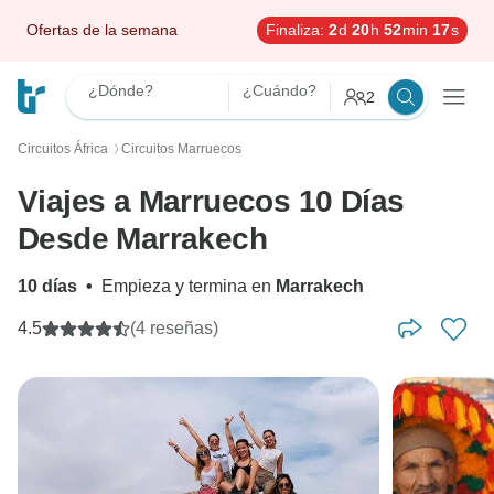
Ofertas de la semana
Finaliza:
2
d
20
h
52
min
16
s
¿Dónde?
¿Cuándo?
2
Circuitos África
Circuitos Marruecos
〉
Viajes a Marruecos 10 Días
Desde Marrakech
10 días
•
Empieza y termina en
Marrakech
4.5
(4 reseñas)