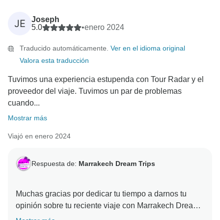
Joseph
JE
5.0
•
enero 2024
Traducido automáticamente.
Ver en el idioma original
Valora esta traducción
Tuvimos una experiencia estupenda con Tour Radar y el
proveedor del viaje. Tuvimos un par de problemas
cuando...
Mostrar más
Viajó en enero 2024
Respuesta de:
Marrakech Dream Trips
Muchas gracias por dedicar tu tiempo a darnos tu
opinión sobre tu reciente viaje con Marrakech Dream
trips. Nos alegramos de que lo pasaras tan bien. Los