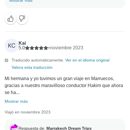
Mostrar más
comentarios son muy importantes para nosotros, no
sólo para felicitar a nuestros equipos, que han hecho
un trabajo maravilloso, sino también para ayudarnos a
mejorar continuamente. Esperamos que vuelvas a
Kai
KC
5.0
•
noviembre 2023
Traducido automáticamente.
Ver en el idioma original
Valora esta traducción
Mi hermana y yo tuvimos un gran viaje en Marruecos,
gracias a nuestro maravilloso conductor Hakim que ahora
se ha...
Mostrar más
Viajó en noviembre 2023
Respuesta de:
Marrakech Dream Trips