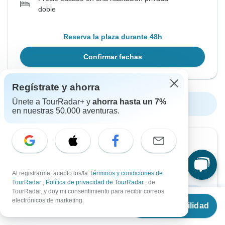
doble
Reserva la plaza durante 48h
Confirmar fechas
Regístrate y ahorra
Únete a TourRadar+ y
ahorra hasta un 7%
Mostrar más fechas próximas
en nuestras 50.000 aventuras.
¿Quieres leerlo más tarde?
Descárgate el folleto en PDF de este circuito y
empieza a planificarlo sin conexión a Internet
Al registrarme, acepto los/la
Términos y condiciones de
TourRadar
,
Política de privacidad de TourRadar
, de
TourRadar, y doy mi consentimiento para recibir correos
Descargar folleto
Desde
€2,100
electrónicos de marketing.
Ver disponibilidad
€
1,602
por persona