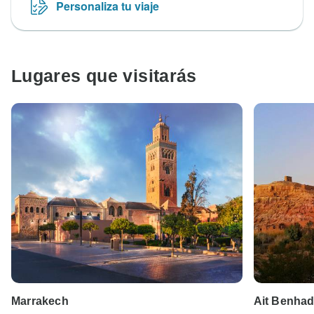
Personaliza tu viaje
Lugares que visitarás
Marrakech
Ait Benha