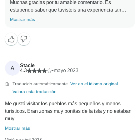
Muchas gracias por tu amable comentario. Es
estupendo saber que tuvisteis una experiencia tan
gratificante explorando tanto el sur como el norte de la
Mostrar más
isla de Corfú.
Nos alegra mucho que Spiros contribuyera a que
vuestro viaje fuera especial, con sus profundos
conocimientos y su esmerada atención a cada
miembro del grupo.
Stacie
A
4.3
•
mayo 2023
Traducido automáticamente.
Ver en el idioma original
Valora esta traducción
Me gustó visitar los pueblos más pequeños y menos
turísticos. Eran zonas muy bonitas de la isla y no estaban
muy...
Mostrar más
Viajó en abril 2023