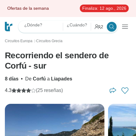
Ofertas de la semana
Finaliza:
12 ago., 2026
¿Dónde?
¿Cuándo?
2
Circuitos Europa
Circuitos Grecia
〉
Recorriendo el sendero de
Corfú - sur
8 días
•
De
Corfú
a
Liapades
4.3
(25 reseñas)