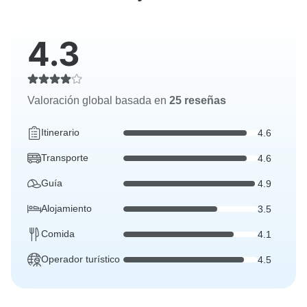
4.3
Valoración global basada en
25 reseñas
Itinerario
4.6
Transporte
4.6
Guía
4.9
Alojamiento
3.5
Comida
4.1
Operador turístico
4.5