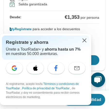
Salida garantizada
€1,353
Desde:
por persona
Regístrate
para acceder a los descuentos
Precio basado en una habitación compartida
Regístrate y ahorra
Únete a TourRadar+ y
ahorra hasta un 7%
Reserva la plaza durante 48h
en nuestras 50.000 aventuras.
Confirmar fechas
Al registrarme, acepto los/la
Términos y condiciones de
Confirmación instantánea
TourRadar
,
Política de privacidad de TourRadar
, de
TourRadar, y doy mi consentimiento para recibir correos
Desde
€1,232
Desde Sábado
Hasta Sábado
electrónicos de marketing.
Ver disponibilidad
€
1,105
2 oct., 2027
9 oct., 2027
por persona