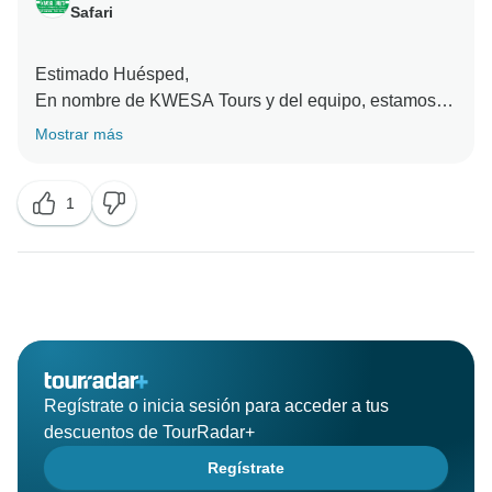
Safari
Estimado Huésped,
En nombre de KWESA Tours y del equipo, estamos
todos muy agradecidos por la elección que hiciste de
Mostrar más
explorar Tanzania con nosotros. Fue una experiencia
muy afortunada conocerte y mostrarte la belleza de
1
nuestro país. Una vez más, en nombre del equipo de
KWESA Tours, me gustaría darte las gracias por
elegir viajar y alojarte con nosotros.
Regístrate o inicia sesión para acceder a tus
descuentos de TourRadar+
Regístrate