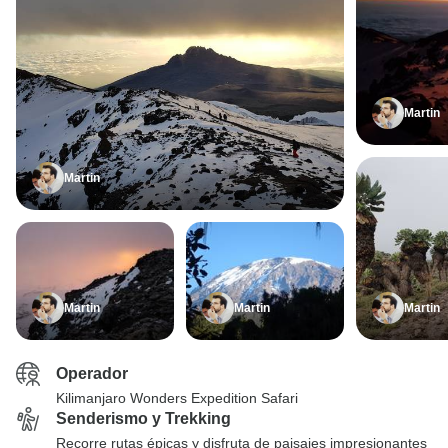
Martin
Martin
Martin
Martin
Martin
Operador
Kilimanjaro Wonders Expedition Safari
Senderismo y Trekking
Recorre rutas épicas y disfruta de paisajes impresionantes