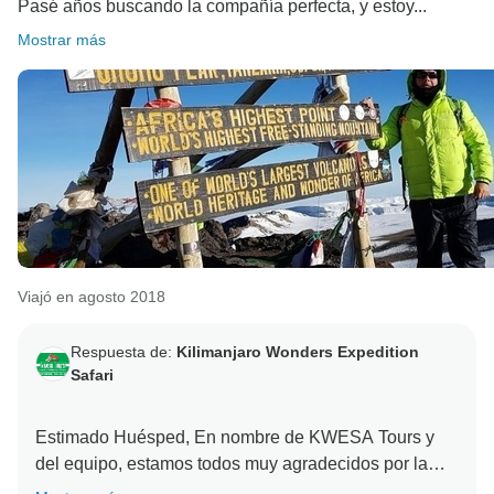
Pasé años buscando la compañía perfecta, y estoy...
Mostrar más
Viajó en agosto 2018
Respuesta de:
Kilimanjaro Wonders Expedition
Safari
Estimado Huésped, En nombre de KWESA Tours y
del equipo, estamos todos muy agradecidos por la
elección que hiciste de explorar Tanzania con