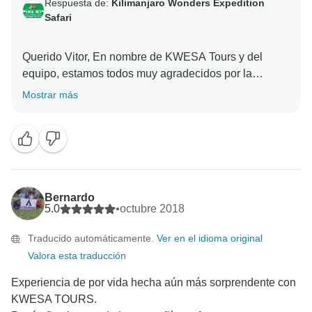
Respuesta de:
Kilimanjaro Wonders Expedition
Safari
Querido Vitor, En nombre de KWESA Tours y del
equipo, estamos todos muy agradecidos por la
elección que hiciste de explorar Tanzania con
Mostrar más
nosotros. Fue una experiencia muy afortunada
conocerte y mostrarte la belleza de nuestro país. Una
vez más, en nombre del equipo de KWESA Tours, me
gustaría darte las gracias por elegir viajar y alojarte
Bernardo
5.0
•
octubre 2018
Traducido automáticamente.
Ver en el idioma original
Valora esta traducción
Experiencia de por vida hecha aún más sorprendente con
KWESA TOURS.