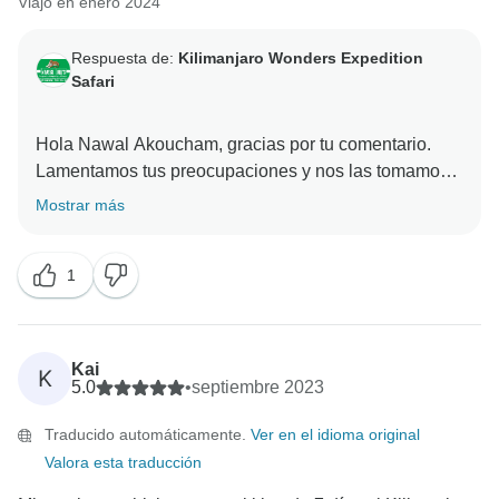
Viajó en enero 2024
Respuesta de:
Kilimanjaro Wonders Expedition
Safari
Hola Nawal Akoucham, gracias por tu comentario.
Lamentamos tus preocupaciones y nos las tomamos
en serio. Envíanos un correo electrónico a
Mostrar más
kwesa.bookings@gmail.com para que podamos tratar
este asunto con más detalle.
1
Kai
K
5.0
•
septiembre 2023
Traducido automáticamente.
Ver en el idioma original
Valora esta traducción