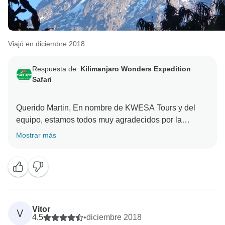
Viajó en diciembre 2018
Respuesta de:
Kilimanjaro Wonders Expedition
Safari
Querido Martin, En nombre de KWESA Tours y del
equipo, estamos todos muy agradecidos por la
elección que hiciste de explorar Tanzania con
Mostrar más
nosotros. Fue una experiencia muy afortunada
conocerte y mostrarte la belleza de nuestro país. Una
vez más, en nombre del equipo de KWESA Tours, me
gustaría darte las gracias por elegir viajar y alojarte
Vitor
V
4.5
•
diciembre 2018