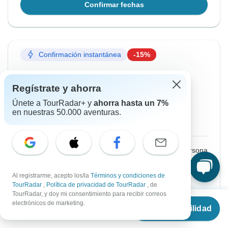
Confirmar fechas
Confirmación instantánea
-15%
Desde Domingo
Hasta Sábado
16 ago., 2026
22 ago., 2026
Regístrate y ahorra
Únete a TourRadar+ y
ahorra hasta un 7%
Inglés
en nuestras 50.000 aventuras.
Salida garantizada
€1,623
€1,910
Desde:
por persona
Regístrate
para acceder a los descuentos
Al registrarme, acepto los/la
Términos y condiciones de
TourRadar
,
Política de privacidad de TourRadar
, de
Precio basado en la habitación más
TourRadar, y doy mi consentimiento para recibir correos
Desde
€1,910
económica
electrónicos de marketing.
Ver disponibilidad
€
1,528
por persona