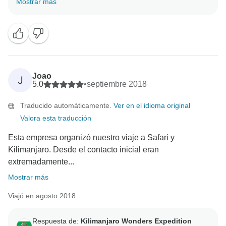
Mostrar más
nosotros. Fue una experiencia muy afortunada
conocerte y mostrarte la belleza de nuestro país. Una
vez más, en nombre del equipo de KWESA Tours, me
gustaría darte las gracias por elegir viajar y alojarte
Joao
J
5.0
•
septiembre 2018
Traducido automáticamente.
Ver en el idioma original
Valora esta traducción
Esta empresa organizó nuestro viaje a Safari y
Kilimanjaro. Desde el contacto inicial eran
extremadamente...
Mostrar más
Viajó en agosto 2018
Respuesta de:
Kilimanjaro Wonders Expedition