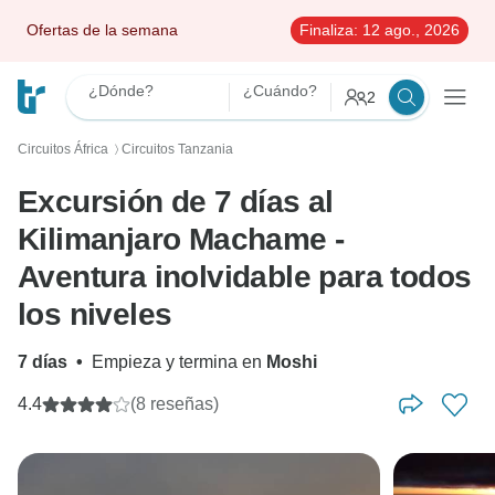
Ofertas de la semana
Finaliza:
12 ago., 2026
¿Dónde?
¿Cuándo?
2
Circuitos África
Circuitos Tanzania
〉
Excursión de 7 días al
Kilimanjaro Machame -
Aventura inolvidable para todos
los niveles
7 días
•
Empieza y termina en
Moshi
4.4
(8 reseñas)