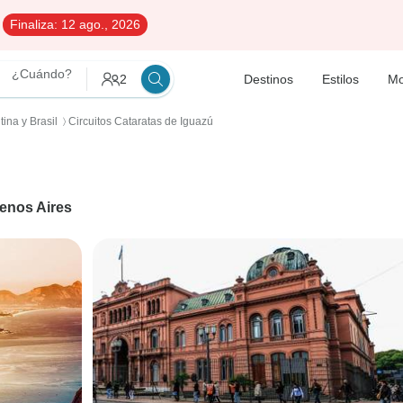
Finaliza:
12 ago., 2026
¿Cuándo?
2
Destinos
Estilos
Mo
tina y Brasil
Circuitos Cataratas de Iguazú
〉
enos Aires