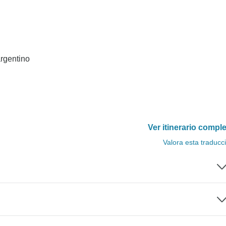
argentino
Ver itinerario compl
Valora esta traducc