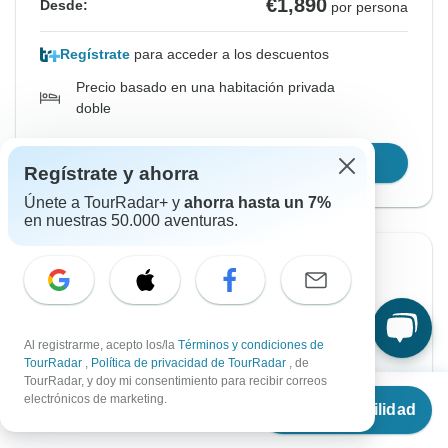
€1,890
Desde:
por persona
Regístrate
para acceder a los descuentos
Precio basado en una habitación privada
doble
Confirmar fechas
Regístrate y ahorra
Únete a TourRadar+ y
ahorra hasta un 7%
en nuestras 50.000 aventuras.
Confirmación instantánea
Desde Lunes
Hasta Lunes
17 ago., 2026
24 ago., 2026
Al registrarme, acepto los/la
Términos y condiciones de
TourRadar
,
Política de privacidad de TourRadar
, de
Inglés
TourRadar, y doy mi consentimiento para recibir correos
Desde
€1,890
electrónicos de marketing.
Salida garantizada
Ver disponibilidad
€
1,550
por persona