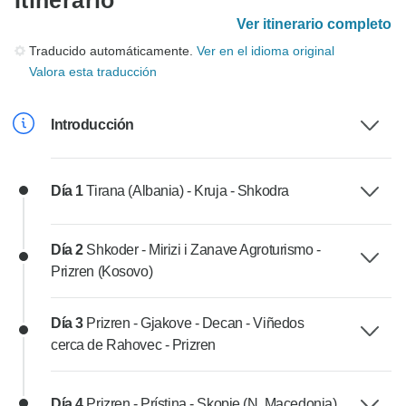
Itinerario
Ver itinerario completo
Traducido automáticamente.
Ver en el idioma original
Valora esta traducción
Introducción
Día 1
Tirana (Albania) - Kruja - Shkodra
Día 2
Shkoder - Mirizi i Zanave Agroturismo -
Prizren (Kosovo)
Día 3
Prizren - Gjakove - Decan - Viñedos
cerca de Rahovec - Prizren
Día 4
Prizren - Prístina - Skopje (N. Macedonia)