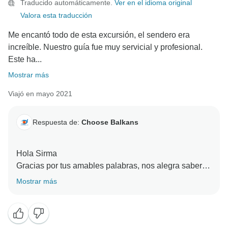
Traducido automáticamente.
Ver en el idioma original
Valora esta traducción
Me encantó todo de esta excursión, el sendero era
increíble. Nuestro guía fue muy servicial y profesional.
Este ha...
Mostrar más
Viajó en mayo 2021
Respuesta de:
Choose Balkans
Hola Sirma
Gracias por tus amables palabras, nos alegra saber
que has disfrutado de tu viaje con nosotros. Fue más
Mostrar más
que un placer para nosotros ayudarte en el recorrido.
Esperamos volver a verte en otros viajes.
Un cordial saludo,