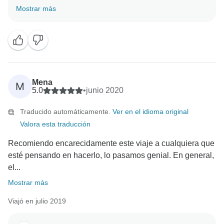
este viaje para ti. Nos alegra saber que lo
Mostrar más
disfrutasteis. Saludos cordiales, equipo de Choose
Mena
M
5.0
•
junio 2020
Traducido automáticamente.
Ver en el idioma original
Valora esta traducción
Recomiendo encarecidamente este viaje a cualquiera que
esté pensando en hacerlo, lo pasamos genial. En general,
el...
Mostrar más
Viajó en julio 2019