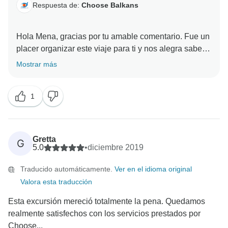
Respuesta de:
Choose Balkans
Hola Mena, gracias por tu amable comentario. Fue un
placer organizar este viaje para ti y nos alegra saber
que lo disfrutaste. Saludos cordiales, equipo de
Mostrar más
1
Gretta
G
5.0
•
diciembre 2019
Traducido automáticamente.
Ver en el idioma original
Valora esta traducción
Esta excursión mereció totalmente la pena. Quedamos
realmente satisfechos con los servicios prestados por
Choose...