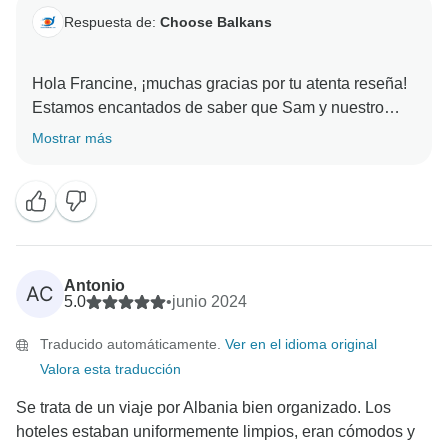
Respuesta de:
Choose Balkans
Hola Francine, ¡muchas gracias por tu atenta reseña!
Estamos encantados de saber que Sam y nuestro
conductor te hicieron sentir segura y bien atendida. Es
Mostrar más
estupendo saber que el itinerario funcionó bien para
todos, sobre todo en lo que se refiere a la hora de
dejaros en el aeropuerto. Gracias por unirte a
nosotros, ¡y esperamos volver a recibirte para más
aventuras! Saludos cordiales, Equipo Choose
Antonio
AC
5.0
•
junio 2024
Traducido automáticamente.
Ver en el idioma original
Valora esta traducción
Se trata de un viaje por Albania bien organizado. Los
hoteles estaban uniformemente limpios, eran cómodos y