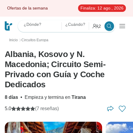
Ofertas de la semana
Finaliza:
12 ago., 2026
¿Dónde?
¿Cuándo?
2
Inicio
Circuitos Europa
〉
Albania, Kosovo y N.
Macedonia; Circuito Semi-
Privado con Guía y Coche
Dedicados
8 días
•
Empieza y termina en
Tirana
5.0
(7 reseñas)