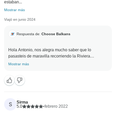
estaban...
Mostrar más
Viajó en junio 2024
Respuesta de:
Choose Balkans
Hola Antonio, nos alegra mucho saber que lo
pasasteis de maravilla recorriendo la Riviera
albanesa. ¡Esperamos volver a recibiros pronto!
Mostrar más
Sirma
S
5.0
•
febrero 2022