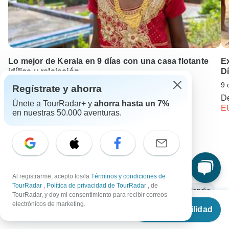
Lo mejor de Kerala en 9 días con una casa flotante
Ex
idílica y relajación
D
9 days •
4,8
(12)
9 
Regístrate y ahorra
Desde
EUR 1739
D
Únete a TourRadar+ y
ahorra hasta un 7%
EUR 956
E
en nuestras 50.000 aventuras.
Sigue explorando Tailandia
Tailandia desde Bangkok
Tailandia Ciudad y Cultura
Al registrarme, acepto los/la
Términos y condiciones de
TourRadar
,
Política de privacidad de TourRadar
, de
6 días Tailandia
Operadores en Asia
Circuitos Tailandia
TourRadar, y doy mi consentimiento para recibir correos
Desde
electrónicos de marketing.
Ver disponibilidad
Circuitos Asia
Ciudad y Cultura
Grupo
€
692
por persona
Navidad y Año Nuevo