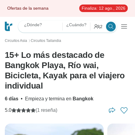
Ofertas de la semana
Finaliza:
12 ago., 2026
¿Dónde?
¿Cuándo?
2
Circuitos Asia
Circuitos Tailandia
〉
15+ Lo más destacado de
Bangkok Playa, Río wai,
Bicicleta, Kayak para el viajero
individual
6 días
•
Empieza y termina en
Bangkok
5.0
(1 reseña)