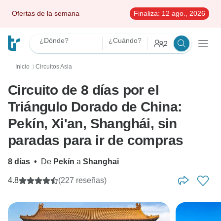
Ofertas de la semana
Finaliza:
12 ago., 2026
¿Dónde?
¿Cuándo?
2
Inicio
Circuitos Asia
〉
Circuito de 8 días por el
Triángulo Dorado de China:
Pekín, Xi'an, Shanghái, sin
paradas para ir de compras
8 días
•
De
Pekín
a
Shanghai
4.8
(227 reseñas)