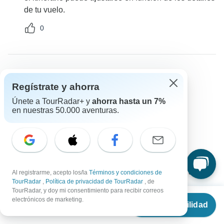
de tu vuelo.
0
Dany
Regístrate y ahorra
D
La pregunta se realizó el septiembre 8º, 2024
Únete a TourRadar+ y
ahorra hasta un 7%
¿Cuál es el precio de la visita guiada para niños?
en nuestras 50.000 aventuras.
Rango de edad
Precio / Disponibilidad
Agate Travel
Operador
•
Escrito el septiembre 2024
A los niños mayores de 12 años se les cobrará como
a los adultos, mientras que los menores de 12 años
Al registrarme, acepto los/la
Términos y condiciones de
TourRadar
,
Política de privacidad de TourRadar
, de
se beneficiarán de un precio preferente.
TourRadar, y doy mi consentimiento para recibir correos
Desde
€1,509
electrónicos de marketing.
0
Ver disponibilidad
€
1,328
por persona