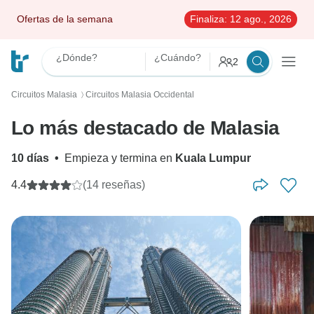
Ofertas de la semana
Finaliza:
12 ago., 2026
¿Dónde?
¿Cuándo?
2
Circuitos Malasia
Circuitos Malasia Occidental
〉
Lo más destacado de Malasia
10 días
•
Empieza y termina en
Kuala Lumpur
4.4
(14 reseñas)