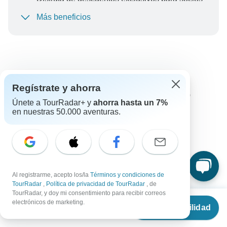
de TourRadar+
Más beneficios
Para proteger tu pago y garantizar que tu reserva se
procese en Austria, nunca realices transferencias o
comunicaciones fuera del sitio web o la aplicación de
TourRadar.
Lo que nuestros clientes
Regístrate y ahorra
preguntan sobre este circuito
Únete a TourRadar+ y
ahorra hasta un 7%
en nuestras 50.000 aventuras.
Traducido automáticamente.
Ver en el idioma original
Valora esta traducción
El contenido de nuestra sección de Preguntas frecuentes
Al registrarme, acepto los/la
Términos y condiciones de
está sujeto a cambios.
TourRadar
,
Política de privacidad de TourRadar
, de
TourRadar, y doy mi consentimiento para recibir correos
Desde
€1,695
electrónicos de marketing.
Ver disponibilidad
€
1,356
Todas las preguntas
Vuelos / Traslados
Tamaño de
por persona