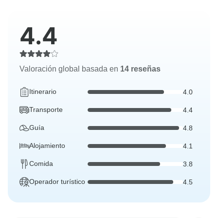
4.4
Valoración global basada en
14 reseñas
Itinerario
4.0
Transporte
4.4
Guía
4.8
Alojamiento
4.1
Comida
3.8
Operador turístico
4.5