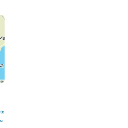
eto
ión