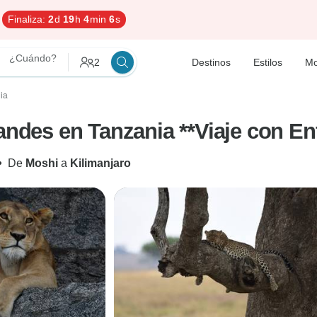
Finaliza:
2
d
19
h
4
min
5
s
¿Cuándo?
2
Destinos
Estilos
Mo
nia
randes en Tanzania **Viaje con E
•
De
Moshi
a
Kilimanjaro