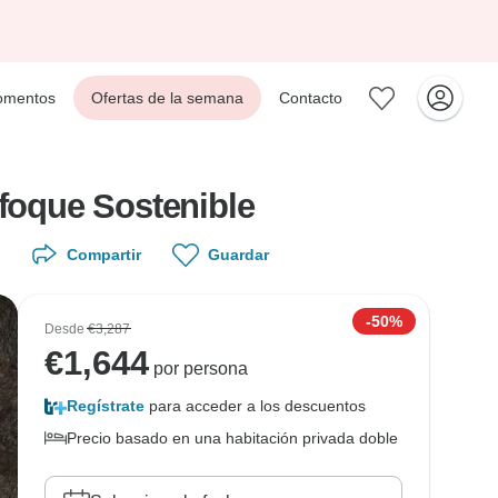
mentos
Ofertas de la semana
Contacto
nfoque Sostenible
Compartir
Guardar
-50%
Desde
€3,287
€
1,644
por persona
Regístrate
para acceder a los descuentos
Precio basado en una habitación privada doble