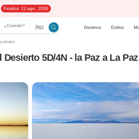
Finaliza:
12 ago., 2026
¿Cuándo?
2
Destinos
Estilos
Mo
los Andes
l Desierto 5D/4N - la Paz a La Paz