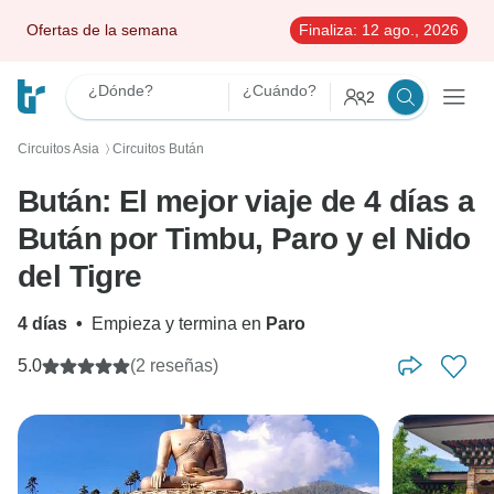
Ofertas de la semana
Finaliza:
12 ago., 2026
¿Dónde?
¿Cuándo?
2
Circuitos Asia
Circuitos Bután
〉
Bután: El mejor viaje de 4 días a
Bután por Timbu, Paro y el Nido
del Tigre
4 días
•
Empieza y termina en
Paro
5.0
(2 reseñas)