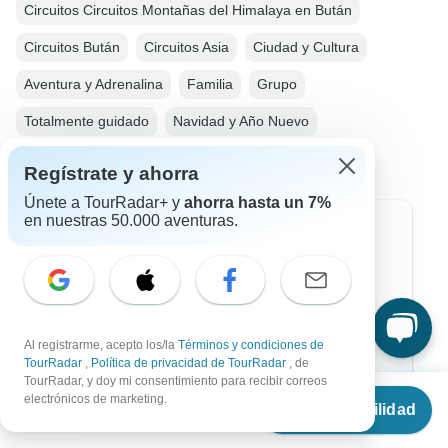
Circuitos Circuitos Montañas del Himalaya en Bután
Circuitos Bután
Circuitos Asia
Ciudad y Cultura
Aventura y Adrenalina
Familia
Grupo
Totalmente guidado
Navidad y Año Nuevo
Regístrate y ahorra
Únete a TourRadar+ y
ahorra hasta un 7%
en nuestras 50.000 aventuras.
Destinos más populares
África
Asia
Al registrarme, acepto los/la
Términos y condiciones de
Australia / Oceanía
TourRadar
,
Política de privacidad de TourRadar
, de
TourRadar, y doy mi consentimiento para recibir correos
Desde
Europa
electrónicos de marketing.
Ver disponibilidad
€
497
por persona
Latin América