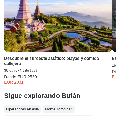
Descubre el suroeste asiático: playas y comida
E
callejera
16
30 days •
4,6
(152)
D
Desde
EUR 2539
E
EUR 2031
Sigue explorando Bután
Operadores en Asia
Monte Jomolhari