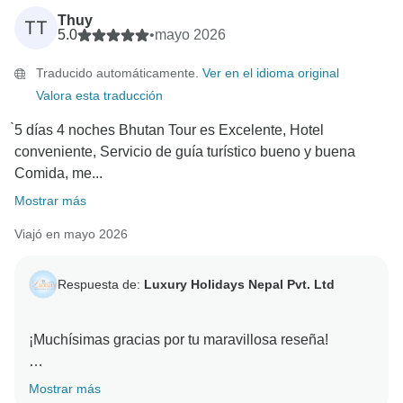
Thuy
TT
5.0
•
mayo 2026
Traducido automáticamente.
Ver en el idioma original
Valora esta traducción
̀5 días 4 noches Bhutan Tour es Excelente, Hotel
conveniente, Servicio de guía turístico bueno y buena
Comida, me...
Mostrar más
Viajó en mayo 2026
Respuesta de:
Luxury Holidays Nepal Pvt. Ltd
¡Muchísimas gracias por tu maravillosa reseña!
Nos alegra mucho saber que tuviste una experiencia
Mostrar más