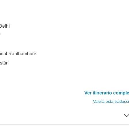
Delhi
i
ional Ranthambore
astán
Ver itinerario compl
Valora esta traducc