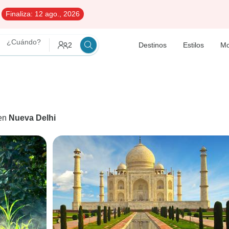
Finaliza:
12 ago., 2026
¿Cuándo?
2
Destinos
Estilos
Mo
 en
Nueva Delhi