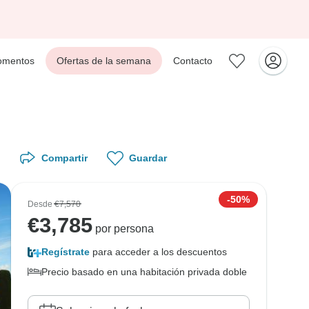
mentos
Ofertas de la semana
Contacto
Compartir
Guardar
-50%
Desde
€7,570
€
3,785
por persona
Regístrate
para acceder a los descuentos
Precio basado en una habitación privada doble