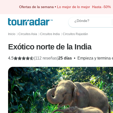
Ofertas de la semana
•
Lo mejor de lo mejor
Hasta -50%
¿Dónde?
Inicio
Circuitos Asia
Circuitos India
Circuitos Rajastán
〉
〉
〉
Exótico norte de la India
4.5
(112 reseñas)
25 días
•
Empieza y termina