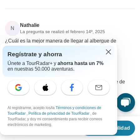
Nathalie
N
La pregunta se realizó el febrero 14º, 2025
¿Cuál es la mejor manera de llegar al albergue de
partida?
Regístrate y ahorra
Vuelos / Traslados
Transporte
Únete a TourRadar+ y
ahorra hasta un 7%
G Adventures
en nuestras 50.000 aventuras.
Operador
•
Escrito el febrero 2025
Puedes coger un taxi directamente al albergue de
partida desde el aeropuerto.
0
Al registrarme, acepto los/la
Términos y condiciones de
TourRadar
,
Política de privacidad de TourRadar
, de
TourRadar, y doy mi consentimiento para recibir correos
Desde
electrónicos de marketing.
Ver disponibilidad
€
469
por persona
Karen
K