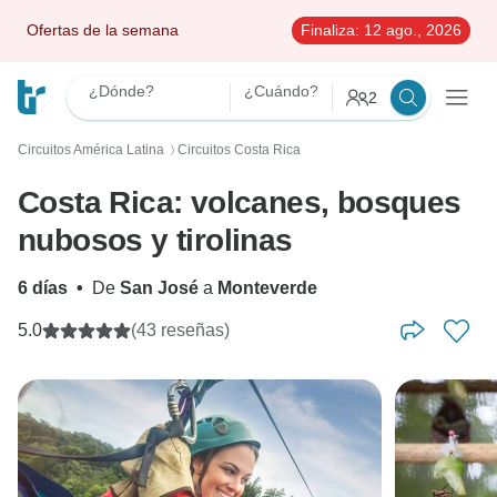
Ofertas de la semana
Finaliza:
12 ago., 2026
¿Dónde?
¿Cuándo?
2
Circuitos América Latina
Circuitos Costa Rica
〉
Costa Rica: volcanes, bosques
nubosos y tirolinas
6 días
•
De
San José
a
Monteverde
5.0
(43 reseñas)