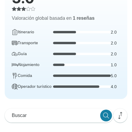
Valoración global basada en
1 reseñas
Itinerario
2.0
Transporte
2.0
Guía
2.0
Alojamiento
1.0
Comida
5.0
Operador turístico
4.0