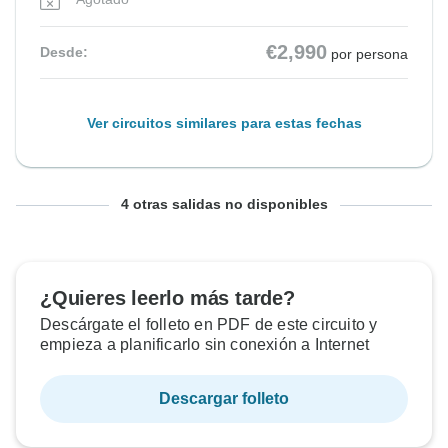
€2,990
Desde:
por persona
Ver circuitos similares para estas fechas
Desde Domingo
Desde Domingo
Desde Domingo
Desde Domingo
Hasta Domingo
Hasta Domingo
Hasta Domingo
Hasta Domingo
4 otras salidas no disponibles
1 nov., 2026
8 nov., 2026
15 nov., 2026
22 nov., 2026
8 nov., 2026
15 nov., 2026
22 nov., 2026
29 nov., 2026
Agotado
Agotado
Agotado
Agotado
¿Quieres leerlo más tarde?
Descárgate el folleto en PDF de este circuito y
€2,990
€2,990
€2,990
€2,990
Desde:
Desde:
Desde:
Desde:
por persona
por persona
por persona
por persona
empieza a planificarlo sin conexión a Internet
Descargar folleto
Ver circuitos similares para estas fechas
Ver circuitos similares para estas fechas
Ver circuitos similares para estas fechas
Ver circuitos similares para estas fechas