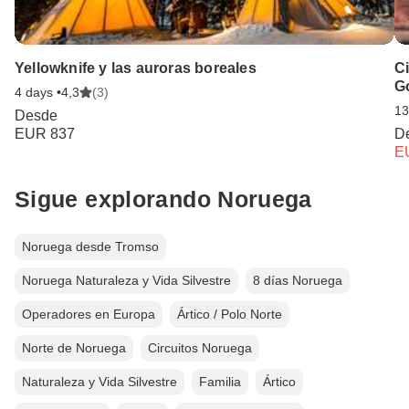
Yellowknife y las auroras boreales
Ci
Go
4 days •
4,3
(3)
13
Desde
EUR 837
D
E
Sigue explorando Noruega
Noruega desde Tromso
Noruega Naturaleza y Vida Silvestre
8 días Noruega
Operadores en Europa
Ártico / Polo Norte
Norte de Noruega
Circuitos Noruega
Naturaleza y Vida Silvestre
Familia
Ártico