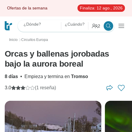
Ofertas de la semana
Finaliza:
12 ago., 2026
¿Dónde?
¿Cuándo?
2
Inicio
Circuitos Europa
〉
Orcas y ballenas jorobadas
bajo la aurora boreal
8 días
•
Empieza y termina en
Tromso
3.0
(1 reseña)