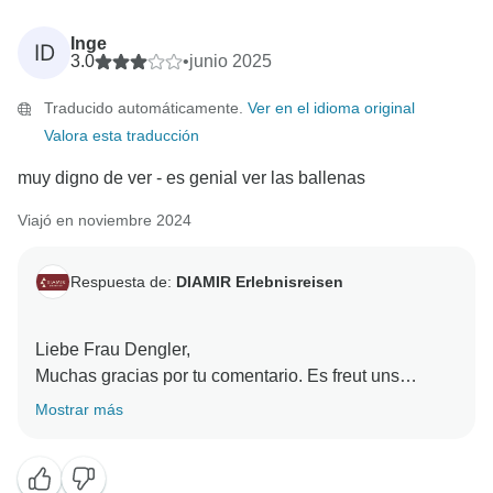
Inge
ID
3.0
•
junio 2025
Traducido automáticamente.
Ver en el idioma original
Valora esta traducción
muy digno de ver - es genial ver las ballenas
Viajó en noviembre 2024
Respuesta de:
DIAMIR Erlebnisreisen
Liebe Frau Dengler,
Muchas gracias por tu comentario. Es freut uns
ungemein, dass Sie eine schöne Reise nach
Mostrar más
Norwegen hatten und diese wunderbaren Lebewesen
sichten konnten. We wünschen Ihnen weiterhin viel
Freude an Ihren Urlaubserinnerungen und hoffen, Sie