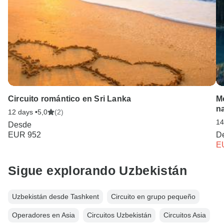
Circuito romántico en Sri Lanka
M
n
12 days •
5,0
(2)
14
Desde
EUR 952
D
E
Sigue explorando Uzbekistán
Uzbekistán desde Tashkent
Circuito en grupo pequeño
Operadores en Asia
Circuitos Uzbekistán
Circuitos Asia