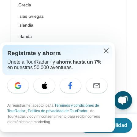
Grecia
Islas Griegas
Islandia
Irlanda
Italia
Regístrate y ahorra
Nórdicos / Escandinavia
Únete a TourRadar+ y
ahorra hasta un 7%
en nuestras 50.000 aventuras.
Portugal
Escocia
España
Turquía
Al registrarme, acepto los/la
Términos y condiciones de
TourRadar
,
Política de privacidad de TourRadar
, de
Canadá
TourRadar, y doy mi consentimiento para recibir correos
Desde
electrónicos de marketing.
Ver disponibilidad
€
3,011
Costa Rica
por persona