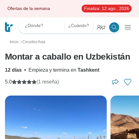
Ofertas de la semana
Finaliza:
12 ago., 2026
¿Dónde?
¿Cuándo?
2
Inicio
Circuitos Asia
〉
Montar a caballo en Uzbekistán
12 días
•
Empieza y termina en
Tashkent
5.0
(1 reseña)