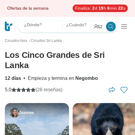
Ofertas de la semana
Finaliza:
2
d
19
h
6
min
21
s
¿Dónde?
¿Cuándo?
2
Circuitos Asia
Circuitos Sri Lanka
〉
Los Cinco Grandes de Sri
Lanka
12 días
•
Empieza y termina en
Negombo
5.0
(26 reseñas)
Jasmine