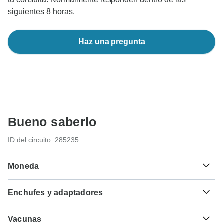
siguientes 8 horas.
Haz una pregunta
Bueno saberlo
ID del circuito: 285235
Moneda
Enchufes y adaptadores
Rs
Rupia de Sri Lanka
Sri Lanka
Si viajas desde España, necesitarás un adaptador para
Vacunas
enchufes D, G.