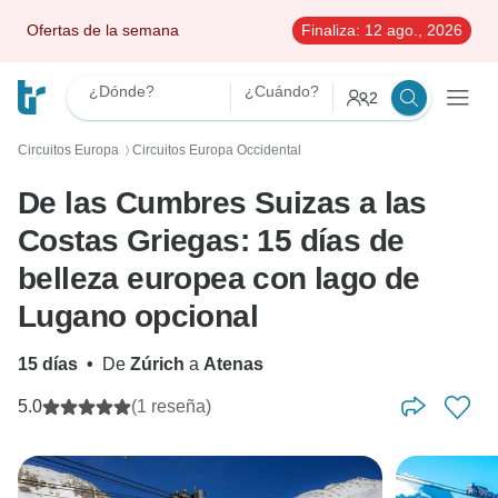
Ofertas de la semana
Finaliza:
12 ago., 2026
¿Dónde?
¿Cuándo?
2
Circuitos Europa
Circuitos Europa Occidental
〉
De las Cumbres Suizas a las
Costas Griegas: 15 días de
belleza europea con lago de
Lugano opcional
15 días
•
De
Zúrich
a
Atenas
5.0
(1 reseña)