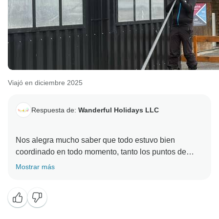
Viajó en diciembre 2025
Respuesta de:
Wanderful Holidays LLC
Nos alegra mucho saber que todo estuvo bien
coordinado en todo momento, tanto los puntos de
encuentro cercanos como la organización de los
Mostrar más
conductores cuando fue necesario. Viajar por varios
países siempre conlleva partes móviles, por lo que
significa mucho que sintieras que las cosas fluyeron
sin problemas.