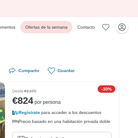
mentos
Ofertas de la semana
Contacto
Compartir
Guardar
-30%
Desde
€1,171
€
824
por persona
Regístrate
para acceder a los descuentos
Precio basado en una habitación privada doble