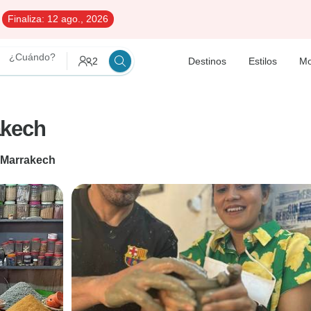
Finaliza:
12 ago., 2026
¿Cuándo?
2
Destinos
Estilos
Mo
akech
Marrakech