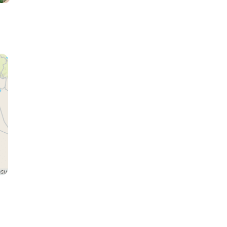
Garganta del Todra
Merzouga