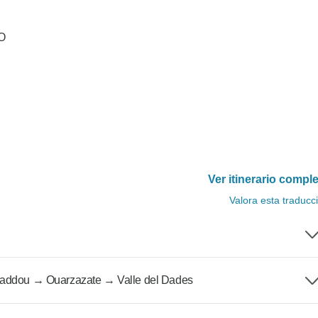
CO
Ver itinerario compl
Valora esta traducc
 Haddou → Ouarzazate → Valle del Dades