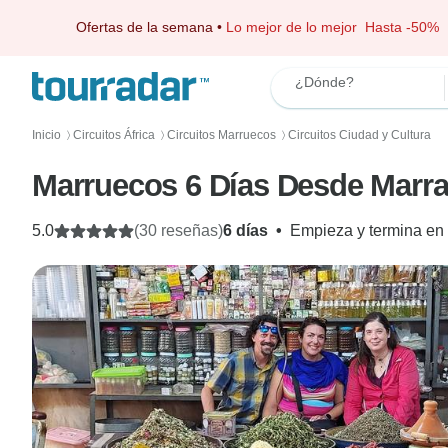
Ofertas de la semana
•
Lo mejor de lo mejor
Hasta -50%
¿Dónde?
Inicio
Circuitos África
Circuitos Marruecos
Circuitos Ciudad y Cultura
〉
〉
〉
Marruecos 6 Días Desde Marr
5.0
(30 reseñas)
6 días
•
Empieza y termina en