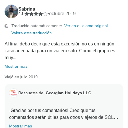
Sabrina
4.0
•
octubre 2019
Traducido automáticamente.
Ver en el idioma original
Valora esta traducción
Al final debo decir que esta excursión no es en ningún
caso adecuada para un viajero solo. Como el grupo es
muy...
Mostrar más
Viajó en julio 2019
Respuesta de:
Georgian Holidays LLC
¡Gracias por tus comentarios! Creo que tus
comentarios serán útiles para otros viajeros de SOLO.
El tamaño mínimo del grupo es de 2 personas adultas
Mostrar más