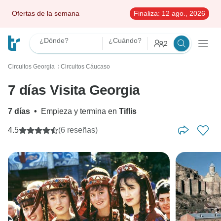
Ofertas de la semana
Finaliza:
12 ago., 2026
¿Dónde?
¿Cuándo?
2
Circuitos Georgia
Circuitos Cáucaso
〉
7 días Visita Georgia
7 días
•
Empieza y termina en
Tiflis
4.5
(6 reseñas)