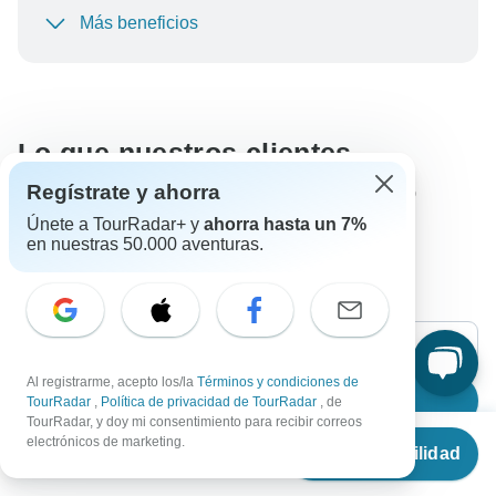
de TourRadar+
Más beneficios
Para proteger tu pago y garantizar que tu reserva se
procese en Austria, nunca realices transferencias o
comunicaciones fuera del sitio web o la aplicación de
TourRadar.
Lo que nuestros clientes
preguntan sobre este circuito
Regístrate y ahorra
Únete a TourRadar+ y
ahorra hasta un 7%
en nuestras 50.000 aventuras.
Traducido automáticamente.
Ver en el idioma original
Valora esta traducción
Al registrarme, acepto los/la
Términos y condiciones de
Buscar
TourRadar
,
Política de privacidad de TourRadar
, de
TourRadar, y doy mi consentimiento para recibir correos
Desde
electrónicos de marketing.
Ver disponibilidad
€
957
por persona
El contenido de nuestra sección de Preguntas frecuentes