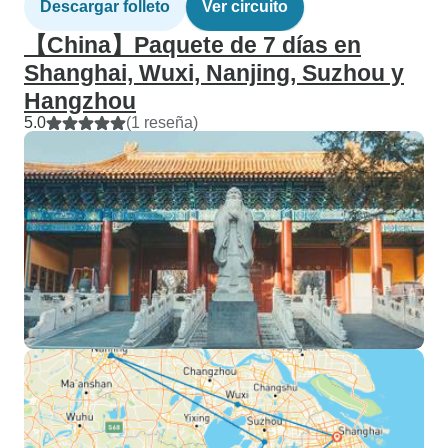
Descargar folleto
Ver circuito
【China】Paquete de 7 días en
Shanghai, Wuxi, Nanjing, Suzhou y
Hangzhou
5.0
(1 reseña)