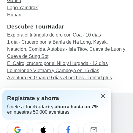
Gansu
Lago Yamdrok
Hunan
Descubre TourRadar
Explora el triángulo de oro con Goa - 10 días
1 día - Crucero por la Bahía de Ha Long, Kayak,
Natación, Comida, Autobús - Isla Titov, Cueva de Luon y
Cueva de Sung Sot
El Cairo, crucero por el Nilo y Hurgada - 12 días
Lo mejor de Vietnam y Camboya en 16 días
Aventura en Ghana 9 días /8 noches - confort plus
Regístrate y ahorra
Únete a TourRadar+ y
ahorra hasta un 7%
en nuestras 50.000 aventuras.
Ayuda
Contacta con nosotros
España +34 933 938 984
Correo electrónico: support@tourradar.com