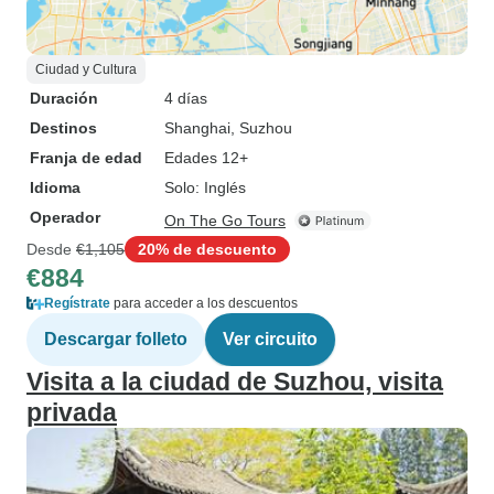
Ciudad y Cultura
Duración
4 días
Destinos
Shanghai
, Suzhou
Franja de edad
Edades 12+
Idioma
Solo: Inglés
Operador
On The Go Tours
Desde
€1,105
20% de descuento
€884
Regístrate
para acceder a los descuentos
Descargar folleto
Ver circuito
Visita a la ciudad de Suzhou, visita
privada