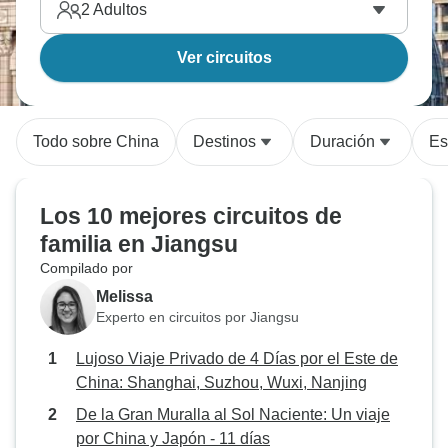
2
Adultos
Ver circuitos
Todo sobre China
Destinos
Duración
Es
Los 10 mejores circuitos de
familia en Jiangsu
Compilado por
Melissa
Experto en circuitos por Jiangsu
Lujoso Viaje Privado de 4 Días por el Este de
China: Shanghai, Suzhou, Wuxi, Nanjing
De la Gran Muralla al Sol Naciente: Un viaje
por China y Japón - 11 días