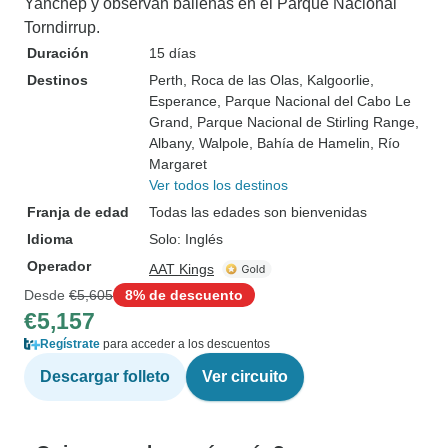
Yanchep y observan ballenas en el Parque Nacional
Torndirrup.
Duración
15 días
Destinos
Perth
, Roca de las Olas
, Kalgoorlie
,
Esperance
, Parque Nacional del Cabo Le
Grand
, Parque Nacional de Stirling Range
,
Albany
, Walpole
, Bahía de Hamelin
, Río
Margaret
Ver todos los destinos
Franja de edad
Todas las edades son bienvenidas
Idioma
Solo: Inglés
Operador
AAT Kings
Desde
€5,605
8% de descuento
€5,157
Regístrate
para acceder a los descuentos
Descargar folleto
Ver circuito