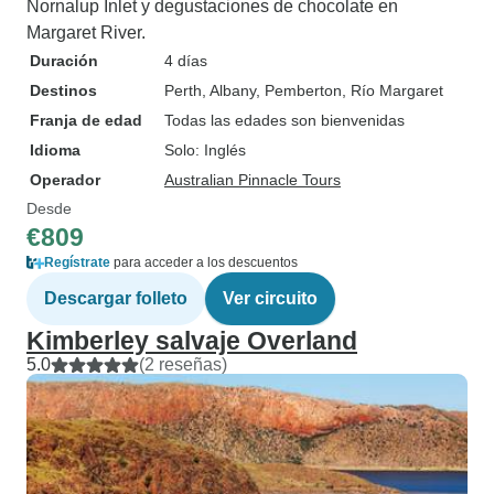
Nornalup Inlet y degustaciones de chocolate en
Margaret River.
Duración
4 días
Destinos
Perth
, Albany
, Pemberton
, Río Margaret
Franja de edad
Todas las edades son bienvenidas
Idioma
Solo: Inglés
Operador
Australian Pinnacle Tours
Desde
€809
Regístrate
para acceder a los descuentos
Descargar folleto
Ver circuito
Kimberley salvaje Overland
5.0
(2 reseñas)