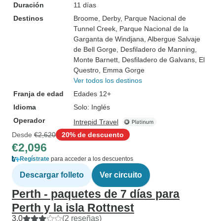
Duración
11 días
Destinos
Broome
, Derby
, Parque Nacional de
Tunnel Creek
, Parque Nacional de la
Garganta de Windjana
, Albergue Salvaje
de Bell Gorge
, Desfiladero de Manning
,
Monte Barnett
, Desfiladero de Galvans
, El
Questro
, Emma Gorge
Ver todos los destinos
Franja de edad
Edades 12+
Idioma
Solo: Inglés
Operador
Intrepid Travel
Desde
€2,620
20% de descuento
€2,096
Regístrate
para acceder a los descuentos
Descargar folleto
Ver circuito
Perth - paquetes de 7 días para
Perth y la isla Rottnest
3.0
(2 reseñas)