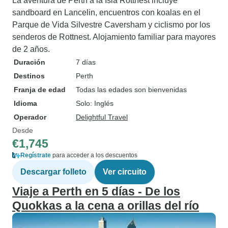
La aventura de Perth a la Isla Rottnest incluye
sandboard en Lancelin, encuentros con koalas en el
Parque de Vida Silvestre Caversham y ciclismo por los
senderos de Rottnest. Alojamiento familiar para mayores
de 2 años.
Duración
7 días
Destinos
Perth
Franja de edad
Todas las edades son bienvenidas
Idioma
Solo: Inglés
Operador
Delightful Travel
Desde
€1,745
Regístrate
para acceder a los descuentos
Descargar folleto
Ver circuito
Viaje a Perth en 5 días - De los
Quokkas a la cena a orillas del río