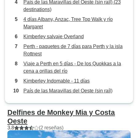
País de las Maravillas del Oeste (sin raíl) (23
destinations)
4 días Albany, Anzac, Tree Top Walk y río
Margaret
Kimberley salvaje Overland
Perth - paquetes de 7 días para Perth y la isla
Rottnest
Viaje a Perth en 5 días - De los Quokkas a la
cena a orillas del río
Kimberley Indomable - 11 días
País de las Maravillas del Oeste (sin raíl)
Delfines de Monkey Mia y Costa
Oeste
3.8
(2 reseñas)