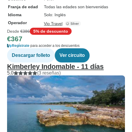
Franja de edad
Todas las edades son bienvenidas
Idioma
Solo: Inglés
Operador
Vio Travel
Desde
€386
5% de descuento
€367
Regístrate
para acceder a los descuentos
Descargar folleto
Ver circuito
Kimberley Indomable - 11 días
5.0
(3 reseñas)