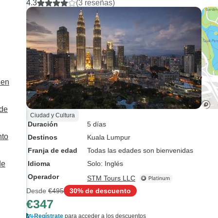
4.3
(3 reseñas)
fueron muy recome
Además de explora
impresionantes at
de Malasia, viajar 
grupo increíble hiz
viaje fuera aún má
memorable. Contar
 en
equipo que te apo
compañeros de via
 de
maravillosos como
Ciudad y Cultura
Duración
5 días
STM Tours hizo qu
nto
momento fuera genia
Destinos
Kuala Lumpur
buscas una experi
Franja de edad
Todas las edades son bienvenidas
viaje inolvidable y 
de
Idioma
Solo: Inglés
complicaciones, ex
Operador
STM Tours LLC
nuevos lugares c
Desde
€495
30% de descuento
Tours es siempre 
€347
segura. ¡Te lo rec
Regístrate
para acceder a los descuentos