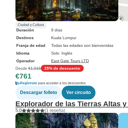
Ciudad y Cultura
Duración
9 días
Destinos
Kuala Lumpur
Franja de edad
Todas las edades son bienvenidas
Idioma
Solo: Inglés
Operador
East Gate Tours LTD
Desde
€1,015
25% de descuento
€761
Regístrate
para acceder a los descuentos
Descargar folleto
Ver circuito
Explorador de las Tierras Altas y
5.0
(1 reseña)