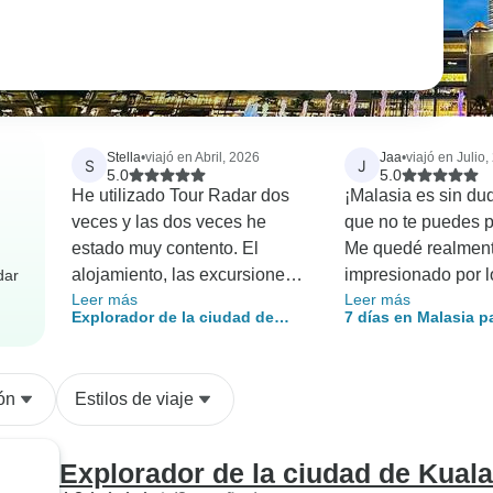
Stella
•
viajó en Abril, 2026
Jaa
•
viajó en Julio
S
J
5.0
5.0
He utilizado Tour Radar dos
¡Malasia es sin du
veces y las dos veces he
que no te puedes p
estado muy contento. El
Me quedé realmen
alojamiento, las excursiones y
impresionado por l
dar
Leer más
Leer más
los guías siempre han sido
que es y lo poco v
Explorador de la ciudad de
7 días en Malasia p
estupendos y el personal local
está. Uno de los p
Kuala Lumpur en 5 días
descubrir lo mejor 
muy servicial. Cuando he
fuertes del viaje fu
de Kuala Lumpur.
tenido algún problema, se ha
¡hay una variedad 
ón
Estilos de viaje
resuelto rápidamente.
platos deliciosos q
la rica y diversa cu
país! El tour en general y la
Explorador de la ciudad de Kual
experiencia turísti