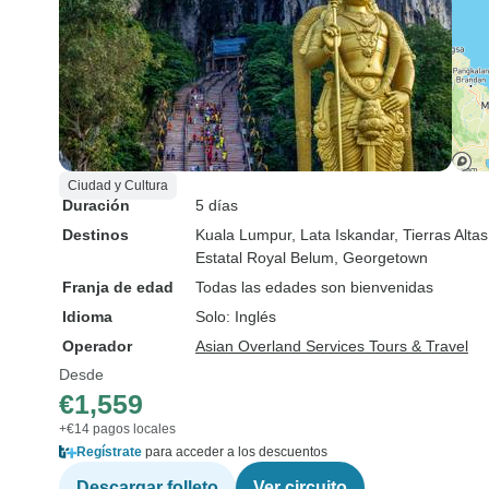
Ciudad y Cultura
Duración
5 días
Destinos
Kuala Lumpur
, Lata Iskandar
, Tierras Alt
Estatal Royal Belum
, Georgetown
Franja de edad
Todas las edades son bienvenidas
Idioma
Solo: Inglés
Operador
Asian Overland Services Tours & Travel
Desde
€1,559
+€14 pagos locales
Regístrate
para acceder a los descuentos
Descargar folleto
Ver circuito