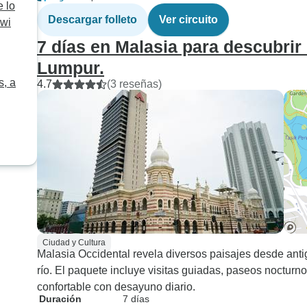
encarecidamente, y
 lo
deseando vivir la 
Descargar folleto
Ver circuito
awi
aventura!
7 días en Malasia para descubrir 
Lumpur.
s, a
4.7
(3 reseñas)
Ciudad y Cultura
Malasia Occidental revela diversos paisajes desde anti
río. El paquete incluye visitas guiadas, paseos nocturno
confortable con desayuno diario.
Duración
7 días