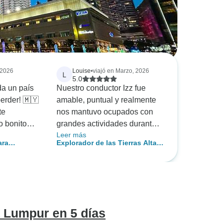
, 2026
Louise
•
viajó en Marzo, 2026
L
5.0
da un país
Nuestro conductor Izz fue
erder! 🇲🇾
amable, puntual y realmente
te
nos mantuvo ocupados con
o bonito
grandes actividades durante
Leer más
alorado que
todo el recorrido. Me gustó la
ara
Explorador de las Tierras Altas
untos
forma en que lee a las
de la ciudad
y el Valle de Belum
e la comida:
personas que participan en el
increíble de
recorrido y se adapta en
ue reflejan
consecuencia. Gary y yo
ltura del
estamos jubilados y
necesitamos un ritmo más
a Lumpur en 5 días
ca también
lento. Sugeriría que se diera