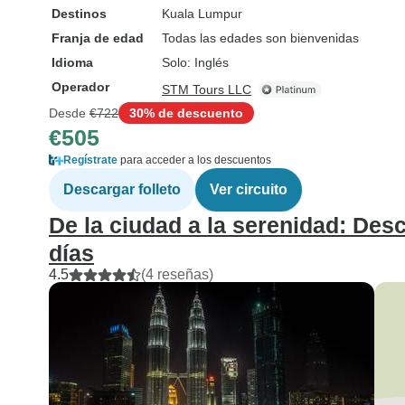
Destinos
Kuala Lumpur
Franja de edad
Todas las edades son bienvenidas
Idioma
Solo: Inglés
Operador
STM Tours LLC
Desde
€722
30% de descuento
€505
Regístrate
para acceder a los descuentos
Descargar folleto
Ver circuito
De la ciudad a la serenidad: Des
días
4.5
(4 reseñas)