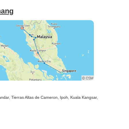
nang
andar
, Tierras Altas de Cameron
, Ipoh
, Kuala Kangsar
,