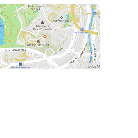
ndables.
más información sobre la
r las
dificultad de las excursiones
racciones
antes de su comienzo, ya que
con un
a mi pareja le costaba un
o que el
poco caminar en algunas de
s
ellas. Gracias Izz por cuidar
 con un
tan bien de Gary y de mí.
ya y unos
Louise Day
je
 los de
e cada
l. Si
encia de
sin
plorar
on STM
una apuesta
omiendo