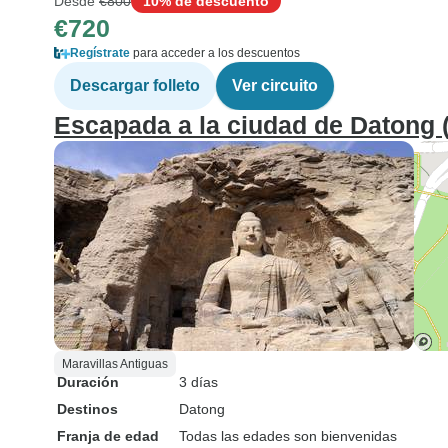
Desde
€800
10% de descuento
€720
Regístrate
para acceder a los descuentos
Descargar folleto
Ver circuito
Escapada a la ciudad de Datong (
Maravillas Antiguas
Duración
3 días
Destinos
Datong
Franja de edad
Todas las edades son bienvenidas