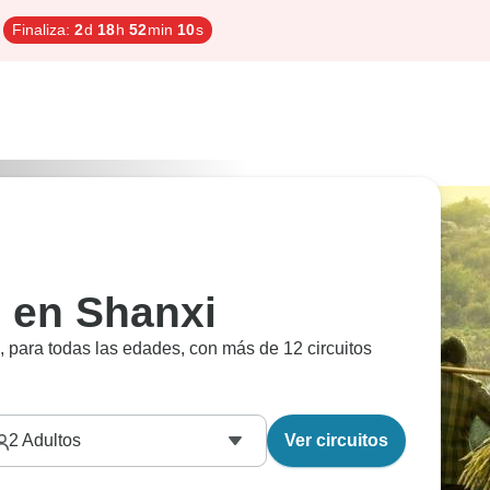
Finaliza:
2
d
18
h
52
min
9
s
s en Shanxi
ia, para todas las edades, con más de 12 circuitos
2
Adultos
Ver circuitos