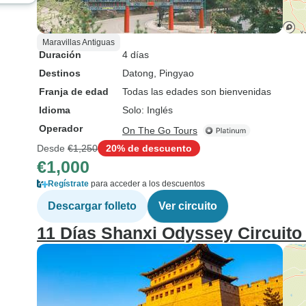
Maravillas Antiguas
Duración
4 días
Destinos
Datong
, Pingyao
Franja de edad
Todas las edades son bienvenidas
Idioma
Solo: Inglés
Operador
On The Go Tours
Desde
€1,250
20% de descuento
€1,000
Regístrate
para acceder a los descuentos
Descargar folleto
Ver circuito
11 Días Shanxi Odyssey Circuito