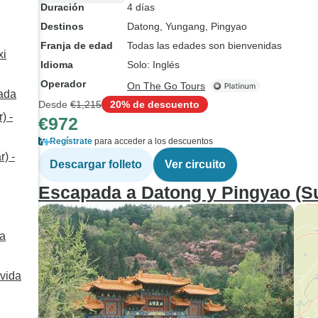
Duración
4 días
Destinos
Datong
, Yungang
, Pingyao
Franja de edad
Todas las edades son bienvenidas
xi
Idioma
Solo: Inglés
Operador
On The Go Tours
vada
Desde
€1,215
20% de descuento
) -
€972
Regístrate
para acceder a los descuentos
) -
Descargar folleto
Ver circuito
Escapada a Datong y Pingyao (Sup
da
 vida