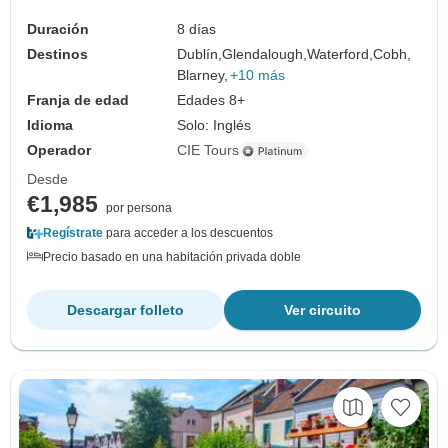
Duración
8 días
Destinos
Dublín,
Glendalough,
Waterford,
Cobh,
Blarney,
+10 más
Franja de edad
Edades 8+
Idioma
Solo: Inglés
Operador
CIE Tours
Desde
€1,985
por persona
Regístrate
para acceder a los descuentos
Precio basado en una habitación privada doble
Descargar folleto
Ver circuito