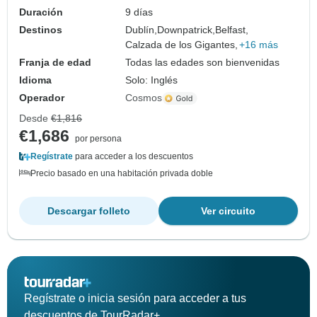
Duración
9 días
Destinos
Dublín,
Downpatrick,
Belfast,
Calzada de los Gigantes,
+16 más
Franja de edad
Todas las edades son bienvenidas
Idioma
Solo: Inglés
Operador
Cosmos
Desde
€1,816
€1,686
por persona
Regístrate
para acceder a los descuentos
Precio basado en una habitación privada doble
Descargar folleto
Ver circuito
Regístrate o inicia sesión para acceder a tus
descuentos de TourRadar+