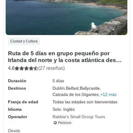
Ciudad y Cultura
Ruta de 5 días en grupo pequeño por
Irlanda del norte y la costa atlántica desde
Dublín
4.6
(27 reseñas)
Duración
5 días
Destinos
Dublín,
Belfast,
Ballycastle,
Calzada de los Gigantes,
+12 más
Franja de edad
Todas las edades son bienvenidas
Idioma
Solo: Inglés
Operador
Rabbie’s Small Group Tours
Desde