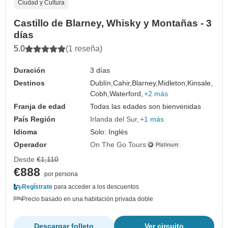
Ciudad y Cultura
Castillo de Blarney, Whisky y Montañas - 3
días
5.0
(1 reseña)
Duración
3 días
Destinos
Dublín,
Cahir,
Blarney,
Midleton,
Kinsale,
Cobh,
Waterford,
+2 más
Franja de edad
Todas las edades son bienvenidas
País Región
Irlanda del Sur
+1 más
Idioma
Solo: Inglés
Operador
On The Go Tours
Desde
€1,110
€888
por persona
Regístrate
para acceder a los descuentos
Precio basado en una habitación privada doble
Descargar folleto
Ver circuito