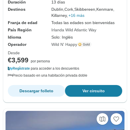
Duración
13 días
Destinos
Dublín,
Cork,
Skibbereen,
Kenmare,
Killarney,
+16 más
Franja de edad
Todas las edades son bienvenidas
País Región
Irlanda Wild Atlantic Way
Idioma
Solo: Inglés
Operador
Wild N' Happy
Desde
€3,599
por persona
Regístrate
para acceder a los descuentos
Precio basado en una habitación privada doble
Descargar folleto
Ver circuito