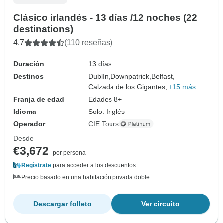
Clásico irlandés - 13 días /12 noches (22
destinations)
4.7
(110 reseñas)
Duración
13 días
Destinos
Dublín,
Downpatrick,
Belfast,
Calzada de los Gigantes,
+15 más
Franja de edad
Edades 8+
Idioma
Solo: Inglés
Operador
CIE Tours
Desde
€3,672
por persona
Regístrate
para acceder a los descuentos
Precio basado en una habitación privada doble
Descargar folleto
Ver circuito