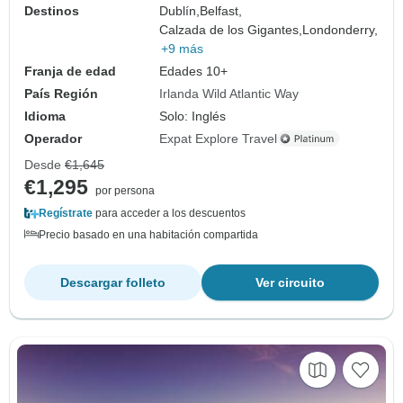
Destinos
Dublín,
Belfast,
Calzada de los Gigantes,
Londonderry,
+9 más
Franja de edad
Edades 10+
País Región
Irlanda Wild Atlantic Way
Idioma
Solo: Inglés
Operador
Expat Explore Travel
Desde
€1,645
€1,295
por persona
Regístrate
para acceder a los descuentos
Precio basado en una habitación compartida
Descargar folleto
Ver circuito