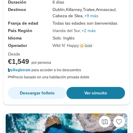
Duración
6 días
Destinos
Dublín,
Killarney,
Tralee,
Annascaul,
Cabeza de Slea,
+9 más
Franja de edad
Todas las edades son bienvenidas
País Región
Irlanda del Sur
+2 más
Idioma
Solo: Inglés
Operador
Wild N' Happy
Desde
€1,549
por persona
Regístrate
para acceder a los descuentos
Precio basado en una habitación privada doble
Descargar folleto
Ver circuito