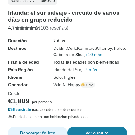
Naturaleza y Vida Silvestre
Irlanda: el sur salvaje - circuito de varios
días en grupo reducido
4.7
(103 reseñas)
Duración
7 días
Destinos
Dublín,
Cork,
Kenmare,
Killarney,
Tralee,
Cabeza de Slea,
+10 más
Franja de edad
Todas las edades son bienvenidas
País Región
Irlanda del Sur
+2 más
Idioma
Solo: Inglés
Operador
Wild N' Happy
Desde
€1,809
por persona
Regístrate
para acceder a los descuentos
Precio basado en una habitación privada doble
Descargar folleto
Ver circuito