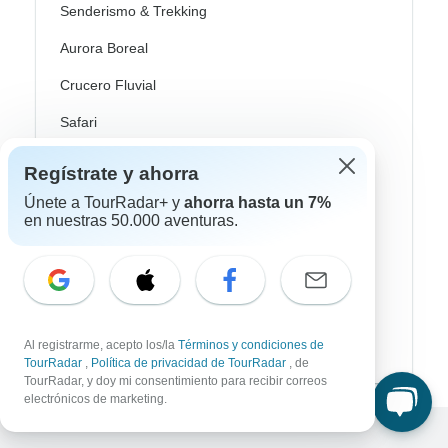
Senderismo & Trekking
Aurora Boreal
Crucero Fluvial
Safari
Profundización Cultural
Regístrate y ahorra
Autobus / Bus
Únete a TourRadar+ y
ahorra hasta un 7%
en nuestras 50.000 aventuras.
Tren / Ferrocarril
Playa
Familia
Private
Al registrarme, acepto los/la
Términos y condiciones de
TourRadar
,
Política de privacidad de TourRadar
, de
TourRadar, y doy mi consentimiento para recibir correos
electrónicos de marketing.