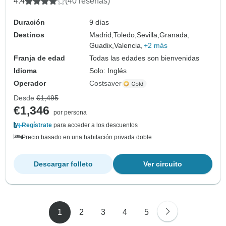
4.4
(40 reseñas)
Duración
9 días
Destinos
Madrid,
Toledo,
Sevilla,
Granada,
Guadix,
Valencia,
+2 más
Franja de edad
Todas las edades son bienvenidas
Idioma
Solo: Inglés
Operador
Costsaver
Desde
€1,495
€1,346
por persona
Regístrate
para acceder a los descuentos
Precio basado en una habitación privada doble
Descargar folleto
Ver circuito
1
2
3
4
5