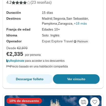
4.2
(23 reseñas)
Duración
15 días
Destinos
Madrid,
Segovia,
San Sebastián,
Pamplona,
Zaragoza,
+18 más
Franja de edad
Edades 10+
Idioma
Solo: Inglés
Operador
Expat Explore Travel
Desde
€2,970
€2,335
por persona
Regístrate
para acceder a los descuentos
Precio basado en una habitación compartida
Descargar folleto
Ver circuito
10% de descuento