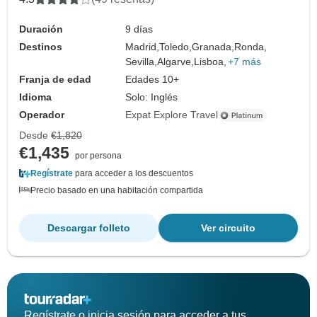
Duración
9 días
Destinos
Madrid,
Toledo,
Granada,
Ronda,
Sevilla,
Algarve,
Lisboa,
+7 más
Franja de edad
Edades 10+
Idioma
Solo: Inglés
Operador
Expat Explore Travel
Desde
€1,820
€1,435
por persona
Regístrate
para acceder a los descuentos
Precio basado en una habitación compartida
Descargar folleto
Ver circuito
Regístrate o inicia sesión para acceder a tus