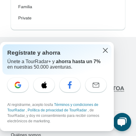
Familia
Private
Regístrate y ahorra
Excellent
10,000+
reseñas sobre
Únete a TourRadar+ y
ahorra hasta un 7%
en nuestras 50.000 aventuras.
Asociado a
Al registrarme, acepto los/la
Términos y condiciones de
TourRadar
,
Política de privacidad de TourRadar
, de
TourRadar, y doy mi consentimiento para recibir correos
electrónicos de marketing.
Empresa
Quiénes somos