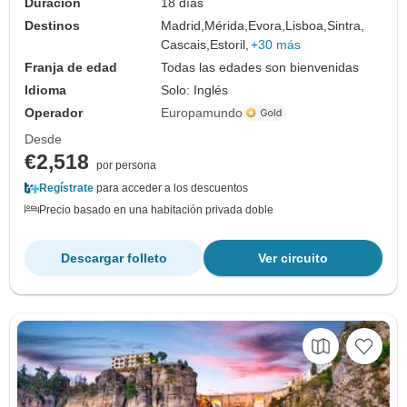
Duración
18 días
Destinos
Madrid,
Mérida,
Evora,
Lisboa,
Sintra,
Cascais,
Estoril,
+30 más
Franja de edad
Todas las edades son bienvenidas
Idioma
Solo: Inglés
Operador
Europamundo
Desde
€2,518
por persona
Regístrate
para acceder a los descuentos
Precio basado en una habitación privada doble
Descargar folleto
Ver circuito