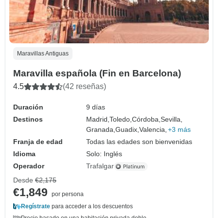
Maravillas Antiguas
Maravilla española (Fin en Barcelona)
4.5
(42 reseñas)
Duración
9 días
Destinos
Madrid,
Toledo,
Córdoba,
Sevilla,
Granada,
Guadix,
Valencia,
+3 más
Franja de edad
Todas las edades son bienvenidas
Idioma
Solo: Inglés
Operador
Trafalgar
Desde
€2,175
€1,849
por persona
Regístrate
para acceder a los descuentos