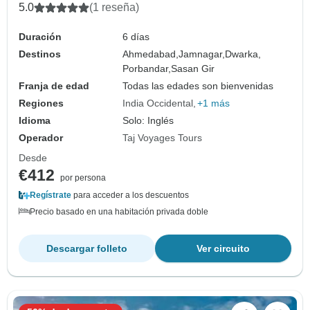
5.0
(1 reseña)
Duración
6 días
Destinos
Ahmedabad,
Jamnagar,
Dwarka,
Porbandar,
Sasan Gir
Franja de edad
Todas las edades son bienvenidas
Regiones
India Occidental
+1 más
Idioma
Solo: Inglés
Operador
Taj Voyages Tours
Desde
€412
por persona
Regístrate
para acceder a los descuentos
Precio basado en una habitación privada doble
Descargar folleto
Ver circuito