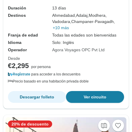
Duración
13 días
Destinos
Ahmedabad,
Adalaj,
Modhera,
Vadodara,
Champaner-Pavagadh,
+10 más
Franja de edad
Todas las edades son bienvenidas
Idioma
Solo: Inglés
Operador
Agora Voyages OPC Pvt Ltd
Desde
€2,295
por persona
Regístrate
para acceder a los descuentos
Precio basado en una habitación privada doble
Descargar folleto
Ver circuito
20% de descuento