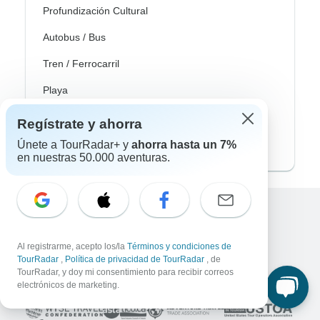
Profundización Cultural
Autobus / Bus
Tren / Ferrocarril
Playa
Familia
Regístrate y ahorra
Private
Únete a TourRadar+ y
ahorra hasta un 7%
en nuestras 50.000 aventuras.
Excellent
10,000+
reseñas sobre
Al registrarme, acepto los/la
Términos y condiciones de
TourRadar
,
Política de privacidad de TourRadar
, de
TourRadar, y doy mi consentimiento para recibir correos
Asociado a
electrónicos de marketing.