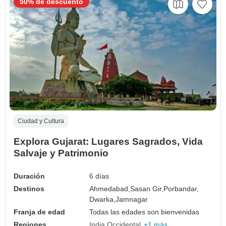
50% de descuento
Ciudad y Cultura
Explora Gujarat: Lugares Sagrados, Vida
Salvaje y Patrimonio
Duración
6 días
Destinos
Ahmedabad,
Sasan Gir,
Porbandar,
Dwarka,
Jamnagar
Franja de edad
Todas las edades son bienvenidas
Regiones
India Occidental
+1 más