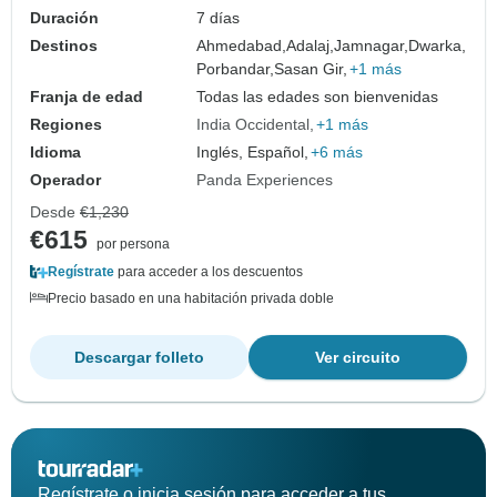
Duración
7 días
Destinos
Ahmedabad,
Adalaj,
Jamnagar,
Dwarka,
Porbandar,
Sasan Gir,
+1 más
Franja de edad
Todas las edades son bienvenidas
Regiones
India Occidental
+1 más
Idioma
Inglés, Español,
+6 más
Operador
Panda Experiences
Desde
€1,230
€615
por persona
Regístrate
para acceder a los descuentos
Precio basado en una habitación privada doble
Descargar folleto
Ver circuito
Regístrate o inicia sesión para acceder a tus