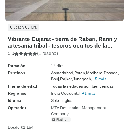
Ciudad y Cultura
Vibrante Gujarat - tierra de Rabari, Rann y
artesanía tribal - tesoros ocultos de la
India
5.0
(1 reseña)
Duración
12 días
Destinos
Ahmedabad,
Patan,
Modhera,
Dasada,
Bhuj,
Rajkot,
Junagadh,
+5 más
Franja de edad
Todas las edades son bienvenidas
Regiones
India Occidental
+1 más
Idioma
Solo: Inglés
Operador
MTA Destination Management
Company
Desde
€2,154