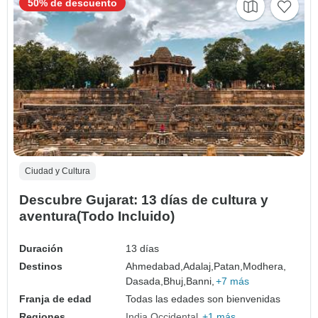
50% de descuento
Ciudad y Cultura
Descubre Gujarat: 13 días de cultura y
aventura(Todo Incluido)
Duración
13 días
Destinos
Ahmedabad,
Adalaj,
Patan,
Modhera,
Dasada,
Bhuj,
Banni,
+7 más
Franja de edad
Todas las edades son bienvenidas
Regiones
India Occidental
+1 más