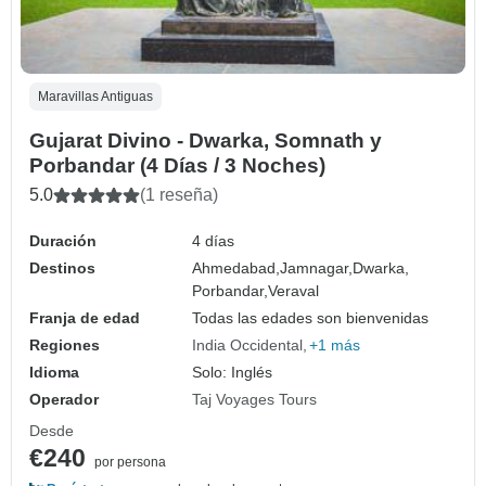
Maravillas Antiguas
Gujarat Divino - Dwarka, Somnath y
Porbandar (4 Días / 3 Noches)
5.0
(1 reseña)
Duración
4 días
Destinos
Ahmedabad,
Jamnagar,
Dwarka,
Porbandar,
Veraval
Franja de edad
Todas las edades son bienvenidas
Regiones
India Occidental
+1 más
Idioma
Solo: Inglés
Operador
Taj Voyages Tours
Desde
€240
por persona