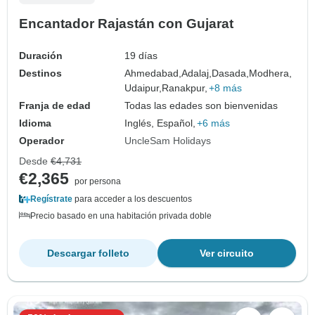
Encantador Rajastán con Gujarat
Duración
19 días
Destinos
Ahmedabad,
Adalaj,
Dasada,
Modhera,
Udaipur,
Ranakpur,
+8 más
Franja de edad
Todas las edades son bienvenidas
Idioma
Inglés, Español,
+6 más
Operador
UncleSam Holidays
Desde
€4,731
€2,365
por persona
Regístrate
para acceder a los descuentos
Precio basado en una habitación privada doble
Descargar folleto
Ver circuito